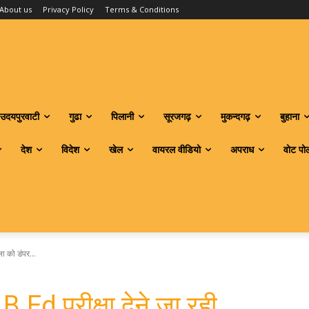
About us
Privacy Policy
Terms & Conditions
उदयपुरवाटी
गुढा
पिलानी
सूरजगढ़
मुकन्दगढ़
बुहाना
देश
विदेश
खेल
वायरल वीडियो
अपराध
वोट पो
िला को डंपर...
ा: B.Ed परीक्षा देने जा रही