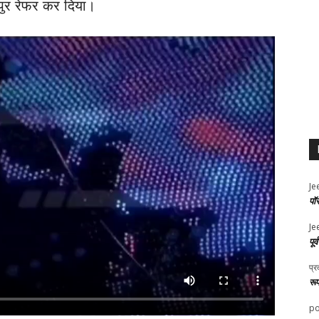
यपुर रेफर कर दिया।
Je
पॉ
Je
पूर
प्र
रू
po