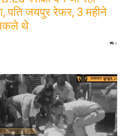
, पति जयपुर रेफर, 3 महीने
िकले थे
0