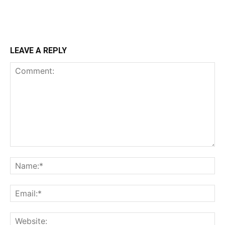
LEAVE A REPLY
Comment:
N
Em
We