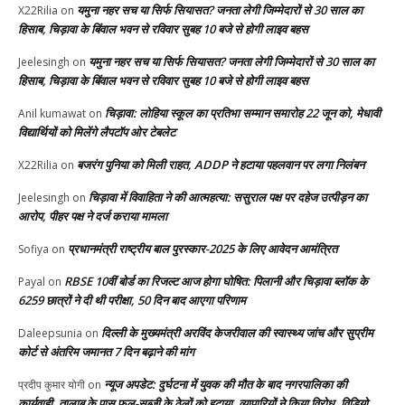
यमुना नहर सच या सिर्फ सियासत? जनता लेगी जिम्मेदारों से 30 साल का
X22Rilia
on
हिसाब, चिड़ावा के बिंवाल भवन से रविवार सुबह 10 बजे से होगी लाइव बहस
यमुना नहर सच या सिर्फ सियासत? जनता लेगी जिम्मेदारों से 30 साल का
Jeelesingh
on
हिसाब, चिड़ावा के बिंवाल भवन से रविवार सुबह 10 बजे से होगी लाइव बहस
चिड़ावा: लोहिया स्कूल का प्रतिभा सम्मान समारोह 22 जून को, मेधावी
Anil kumawat
on
विद्यार्थियों को मिलेंगे लैपटॉप ओर टेबलेट
बजरंग पुनिया को मिली राहत, ADDP ने हटाया पहलवान पर लगा निलंबन
X22Rilia
on
चिड़ावा में विवाहिता ने की आत्महत्या: ससुराल पक्ष पर दहेज उत्पीड़न का
Jeelesingh
on
आरोप, पीहर पक्ष ने दर्ज कराया मामला
प्रधानमंत्री राष्ट्रीय बाल पुरस्कार-2025 के लिए आवेदन आमंत्रित
Sofiya
on
RBSE 10वीं बोर्ड का रिजल्ट आज होगा घोषित: पिलानी और चिड़ावा ब्लॉक के
Payal
on
6259 छात्रों ने दी थी परीक्षा, 50 दिन बाद आएगा परिणाम
दिल्ली के मुख्यमंत्री अरविंद केजरीवाल की स्वास्थ्य जांच और सुप्रीम
Daleepsunia
on
कोर्ट से अंतरिम जमानत 7 दिन बढ़ाने की मांग
न्यूज अपडेट: दुर्घटना में युवक की मौत के बाद नगरपालिका की
प्रदीप कुमार योगी
on
कार्यवाही, तालाब के पास फल-सब्जी के ठेलों को हटाया, व्यापारियों ने किया विरोध, विडियो