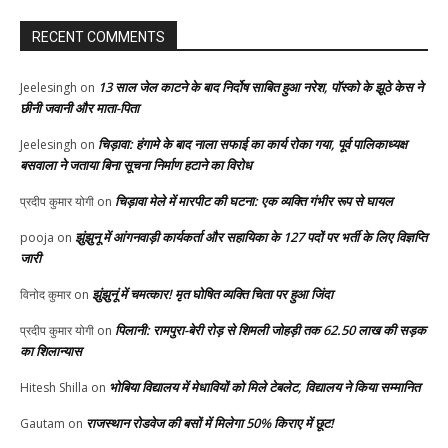
RECENT COMMENTS
13 साल जेल काटने के बाद निर्दोष साबित हुआ नरेश, पॉस्को के झूठे केस ने
Jeelesingh
on
छीनी जवानी और माता-पिता
चिड़ावा: हंगामे के बाद नाला सफाई का कार्य रोका गया, पूर्व पालिकाध्यक्ष
Jeelesingh
on
बसवाला ने जताया बिना सूचना निर्माण हटाने का विरोध
चिड़ावा मेले में मारपीट की घटना: एक व्यक्ति गंभीर रूप से घायल
प्रदीप कुमार योगी
on
झुंझुनू में आंगनवाड़ी कार्यकर्ता और सहायिका के 127 पदों पर भर्ती के लिए विज्ञप्ति
pooja
on
जारी
झुंझुनूं में चमत्कार! मृत घोषित व्यक्ति चिता पर हुआ जिंदा
विनोद कुमार
on
पिलानी: रामपुरा-बेरी रोड़ से शिमली जोहड़ी तक 62.50 लाख की सड़क
प्रदीप कुमार योगी
on
का शिलान्यास
भोबिया विद्यालय में मेधावियों को मिले टेबलेट, विद्यालय ने किया सम्मानित
Hitesh Shilla
on
राजस्थान रोडवेज की बसों में मिलेगा 50% किराए में छूट!
Gautam
on