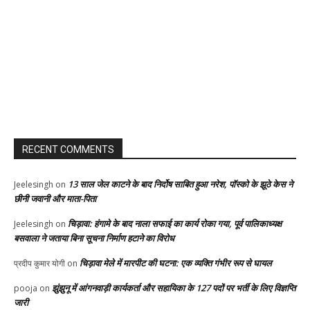
RECENT COMMENTS
13 साल जेल काटने के बाद निर्दोष साबित हुआ नरेश, पॉस्को के झूठे केस ने
Jeelesingh
on
छीनी जवानी और माता-पिता
चिड़ावा: हंगामे के बाद नाला सफाई का कार्य रोका गया, पूर्व पालिकाध्यक्ष
Jeelesingh
on
बसवाला ने जताया बिना सूचना निर्माण हटाने का विरोध
चिड़ावा मेले में मारपीट की घटना: एक व्यक्ति गंभीर रूप से घायल
प्रदीप कुमार योगी
on
झुंझुनू में आंगनवाड़ी कार्यकर्ता और सहायिका के 127 पदों पर भर्ती के लिए विज्ञप्ति
pooja
on
जारी