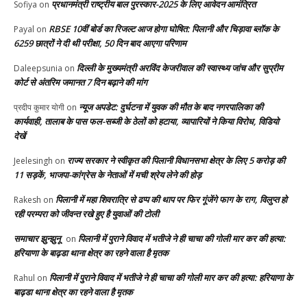
प्रधानमंत्री राष्ट्रीय बाल पुरस्कार-2025 के लिए आवेदन आमंत्रित
Sofiya
on
RBSE 10वीं बोर्ड का रिजल्ट आज होगा घोषित: पिलानी और चिड़ावा ब्लॉक के
Payal
on
6259 छात्रों ने दी थी परीक्षा, 50 दिन बाद आएगा परिणाम
दिल्ली के मुख्यमंत्री अरविंद केजरीवाल की स्वास्थ्य जांच और सुप्रीम
Daleepsunia
on
कोर्ट से अंतरिम जमानत 7 दिन बढ़ाने की मांग
न्यूज अपडेट: दुर्घटना में युवक की मौत के बाद नगरपालिका की
प्रदीप कुमार योगी
on
कार्यवाही, तालाब के पास फल-सब्जी के ठेलों को हटाया, व्यापारियों ने किया विरोध, विडियो
देखें
राज्य सरकार ने स्वीकृत की पिलानी विधानसभा क्षेत्र के लिए 5 करोड़ की
Jeelesingh
on
11 सड़कें, भाजपा-कांग्रेस के नेताओं में मची श्रेय लेने की होड़
पिलानी में महा शिवरात्रि से ढप्प की थाप पर फिर गूंजेंगे फाग के राग, विलुप्त हो
Rakesh
on
रही परम्परा को जीवन्त रखे हुए है युवाओं की टोली
समाचार झुन्झुनू
पिलानी में पुराने विवाद में भतीजे ने ही चाचा की गोली मार कर की हत्या:
on
हरियाणा के बाढ़डा थाना क्षेत्र का रहने वाला है मृतक
पिलानी में पुराने विवाद में भतीजे ने ही चाचा की गोली मार कर की हत्या: हरियाणा के
Rahul
on
बाढ़डा थाना क्षेत्र का रहने वाला है मृतक