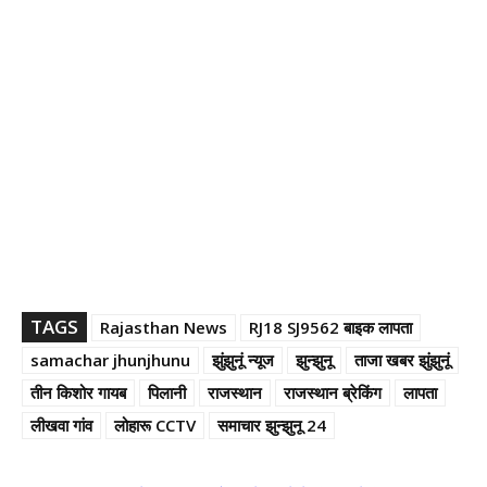
TAGS
Rajasthan News
RJ18 SJ9562 बाइक लापता
samachar jhunjhunu
झुंझुनूं न्यूज
झुन्झुनू
ताजा खबर झुंझुनूं
तीन किशोर गायब
पिलानी
राजस्थान
राजस्थान ब्रेकिंग
लापता
लीखवा गांव
लोहारू CCTV
समाचार झुन्झुनू 24