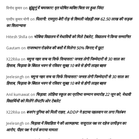
झुंझुनूं में चमत्कार! मृत घोषित व्यक्ति चिता पर हुआ जिंदा
विनोद कुमार
on
पिलानी: रामपुरा-बेरी रोड़ से शिमली जोहड़ी तक 62.50 लाख की सड़क
प्रदीप कुमार योगी
on
का शिलान्यास
भोबिया विद्यालय में मेधावियों को मिले टेबलेट, विद्यालय ने किया सम्मानित
Hitesh Shilla
on
राजस्थान रोडवेज की बसों में मिलेगा 50% किराए में छूट!
Gautam
on
यमुना नहर सच या सिर्फ सियासत? जनता लेगी जिम्मेदारों से 30 साल का
X22Rilia
on
हिसाब, चिड़ावा के बिंवाल भवन से रविवार सुबह 10 बजे से होगी लाइव बहस
यमुना नहर सच या सिर्फ सियासत? जनता लेगी जिम्मेदारों से 30 साल का
Jeelesingh
on
हिसाब, चिड़ावा के बिंवाल भवन से रविवार सुबह 10 बजे से होगी लाइव बहस
चिड़ावा: लोहिया स्कूल का प्रतिभा सम्मान समारोह 22 जून को, मेधावी
Anil kumawat
on
विद्यार्थियों को मिलेंगे लैपटॉप ओर टेबलेट
बजरंग पुनिया को मिली राहत, ADDP ने हटाया पहलवान पर लगा निलंबन
X22Rilia
on
चिड़ावा में विवाहिता ने की आत्महत्या: ससुराल पक्ष पर दहेज उत्पीड़न का
Jeelesingh
on
आरोप, पीहर पक्ष ने दर्ज कराया मामला