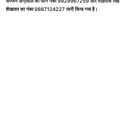
सज्जन अग्रवाल का फोन नंबर 9929967259 और रोहिताश सिंह
शेखावत का नंबर 9887124227 जारी किया गया है।