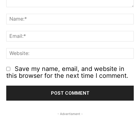
Comment:
N
Em
We
Save my name, email, and website in
this browser for the next time I comment.
- Advertisment -