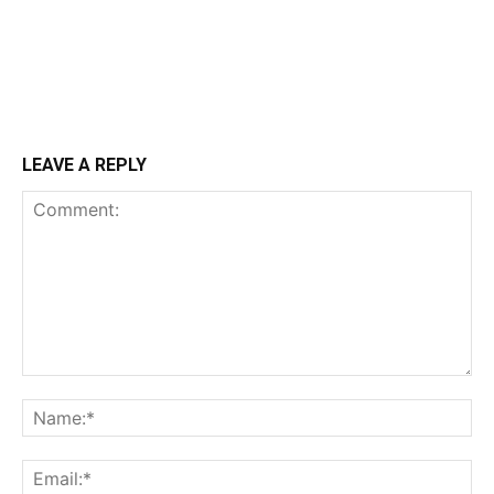
LEAVE A REPLY
Comment:
N
Em