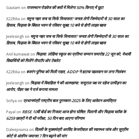
राजस्थान रोडवेज की बसों में मिलेगा 50% किराए में छूट!
Gautam
on
यमुना नहर सच या सिर्फ सियासत? जनता लेगी जिम्मेदारों से 30 साल का
X22Rilia
on
हिसाब, चिड़ावा के बिंवाल भवन से रविवार सुबह 10 बजे से होगी लाइव बहस
यमुना नहर सच या सिर्फ सियासत? जनता लेगी जिम्मेदारों से 30 साल का
Jeelesingh
on
हिसाब, चिड़ावा के बिंवाल भवन से रविवार सुबह 10 बजे से होगी लाइव बहस
चिड़ावा: लोहिया स्कूल का प्रतिभा सम्मान समारोह 22 जून को, मेधावी
Anil kumawat
on
विद्यार्थियों को मिलेंगे लैपटॉप ओर टेबलेट
बजरंग पुनिया को मिली राहत, ADDP ने हटाया पहलवान पर लगा निलंबन
X22Rilia
on
चिड़ावा में विवाहिता ने की आत्महत्या: ससुराल पक्ष पर दहेज उत्पीड़न का
Jeelesingh
on
आरोप, पीहर पक्ष ने दर्ज कराया मामला
प्रधानमंत्री राष्ट्रीय बाल पुरस्कार-2025 के लिए आवेदन आमंत्रित
Sofiya
on
RBSE 10वीं बोर्ड का रिजल्ट आज होगा घोषित: पिलानी और चिड़ावा ब्लॉक के
Payal
on
6259 छात्रों ने दी थी परीक्षा, 50 दिन बाद आएगा परिणाम
दिल्ली के मुख्यमंत्री अरविंद केजरीवाल की स्वास्थ्य जांच और सुप्रीम
Daleepsunia
on
कोर्ट से अंतरिम जमानत 7 दिन बढ़ाने की मांग