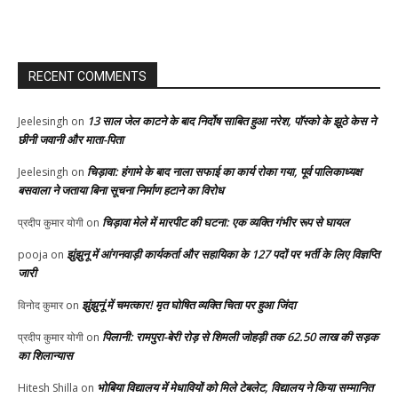
RECENT COMMENTS
13 साल जेल काटने के बाद निर्दोष साबित हुआ नरेश, पॉस्को के झूठे केस ने
Jeelesingh
on
छीनी जवानी और माता-पिता
चिड़ावा: हंगामे के बाद नाला सफाई का कार्य रोका गया, पूर्व पालिकाध्यक्ष
Jeelesingh
on
बसवाला ने जताया बिना सूचना निर्माण हटाने का विरोध
चिड़ावा मेले में मारपीट की घटना: एक व्यक्ति गंभीर रूप से घायल
प्रदीप कुमार योगी
on
झुंझुनू में आंगनवाड़ी कार्यकर्ता और सहायिका के 127 पदों पर भर्ती के लिए विज्ञप्ति
pooja
on
जारी
झुंझुनूं में चमत्कार! मृत घोषित व्यक्ति चिता पर हुआ जिंदा
विनोद कुमार
on
पिलानी: रामपुरा-बेरी रोड़ से शिमली जोहड़ी तक 62.50 लाख की सड़क
प्रदीप कुमार योगी
on
का शिलान्यास
भोबिया विद्यालय में मेधावियों को मिले टेबलेट, विद्यालय ने किया सम्मानित
Hitesh Shilla
on