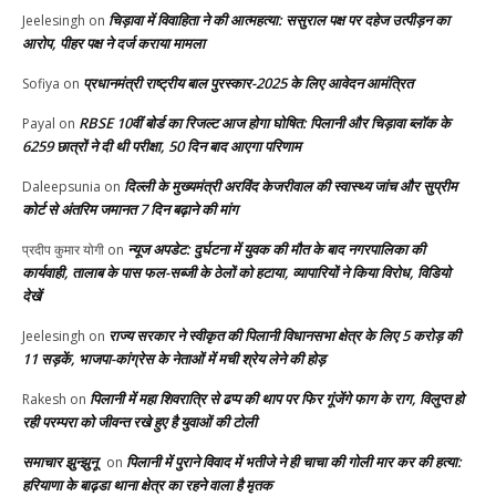
चिड़ावा में विवाहिता ने की आत्महत्या: ससुराल पक्ष पर दहेज उत्पीड़न का
Jeelesingh
on
आरोप, पीहर पक्ष ने दर्ज कराया मामला
प्रधानमंत्री राष्ट्रीय बाल पुरस्कार-2025 के लिए आवेदन आमंत्रित
Sofiya
on
RBSE 10वीं बोर्ड का रिजल्ट आज होगा घोषित: पिलानी और चिड़ावा ब्लॉक के
Payal
on
6259 छात्रों ने दी थी परीक्षा, 50 दिन बाद आएगा परिणाम
दिल्ली के मुख्यमंत्री अरविंद केजरीवाल की स्वास्थ्य जांच और सुप्रीम
Daleepsunia
on
कोर्ट से अंतरिम जमानत 7 दिन बढ़ाने की मांग
न्यूज अपडेट: दुर्घटना में युवक की मौत के बाद नगरपालिका की
प्रदीप कुमार योगी
on
कार्यवाही, तालाब के पास फल-सब्जी के ठेलों को हटाया, व्यापारियों ने किया विरोध, विडियो
देखें
राज्य सरकार ने स्वीकृत की पिलानी विधानसभा क्षेत्र के लिए 5 करोड़ की
Jeelesingh
on
11 सड़कें, भाजपा-कांग्रेस के नेताओं में मची श्रेय लेने की होड़
पिलानी में महा शिवरात्रि से ढप्प की थाप पर फिर गूंजेंगे फाग के राग, विलुप्त हो
Rakesh
on
रही परम्परा को जीवन्त रखे हुए है युवाओं की टोली
समाचार झुन्झुनू
पिलानी में पुराने विवाद में भतीजे ने ही चाचा की गोली मार कर की हत्या:
on
हरियाणा के बाढ़डा थाना क्षेत्र का रहने वाला है मृतक