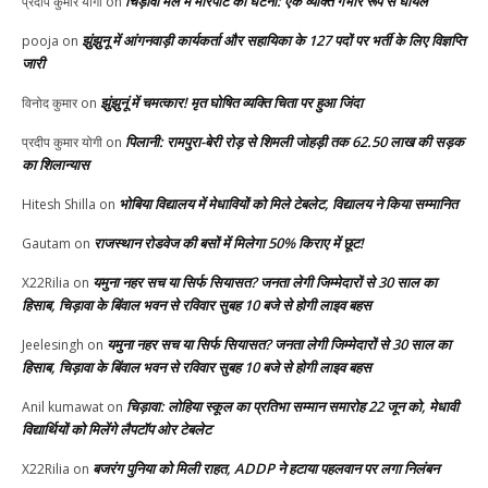
चिड़ावा मेले में मारपीट की घटना: एक व्यक्ति गंभीर रूप से घायल
प्रदीप कुमार योगी
on
झुंझुनू में आंगनवाड़ी कार्यकर्ता और सहायिका के 127 पदों पर भर्ती के लिए विज्ञप्ति
pooja
on
जारी
झुंझुनूं में चमत्कार! मृत घोषित व्यक्ति चिता पर हुआ जिंदा
विनोद कुमार
on
पिलानी: रामपुरा-बेरी रोड़ से शिमली जोहड़ी तक 62.50 लाख की सड़क
प्रदीप कुमार योगी
on
का शिलान्यास
भोबिया विद्यालय में मेधावियों को मिले टेबलेट, विद्यालय ने किया सम्मानित
Hitesh Shilla
on
राजस्थान रोडवेज की बसों में मिलेगा 50% किराए में छूट!
Gautam
on
यमुना नहर सच या सिर्फ सियासत? जनता लेगी जिम्मेदारों से 30 साल का
X22Rilia
on
हिसाब, चिड़ावा के बिंवाल भवन से रविवार सुबह 10 बजे से होगी लाइव बहस
यमुना नहर सच या सिर्फ सियासत? जनता लेगी जिम्मेदारों से 30 साल का
Jeelesingh
on
हिसाब, चिड़ावा के बिंवाल भवन से रविवार सुबह 10 बजे से होगी लाइव बहस
चिड़ावा: लोहिया स्कूल का प्रतिभा सम्मान समारोह 22 जून को, मेधावी
Anil kumawat
on
विद्यार्थियों को मिलेंगे लैपटॉप ओर टेबलेट
बजरंग पुनिया को मिली राहत, ADDP ने हटाया पहलवान पर लगा निलंबन
X22Rilia
on