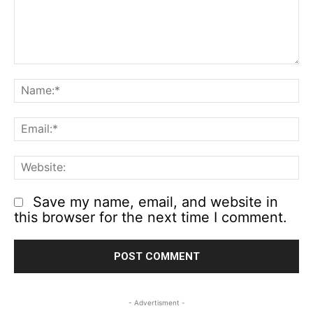
Comment:
N
Em
We
Save my name, email, and website in
this browser for the next time I comment.
- Advertisment -