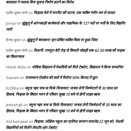
बसवाला ने जताया बिना सूचना निर्माण हटाने का विरोध
चिड़ावा मेले में मारपीट की घटना: एक व्यक्ति गंभीर रूप से घायल
प्रदीप कुमार योगी
on
झुंझुनू में आंगनवाड़ी कार्यकर्ता और सहायिका के 127 पदों पर भर्ती के लिए विज्ञप्ति
pooja
on
जारी
झुंझुनूं में चमत्कार! मृत घोषित व्यक्ति चिता पर हुआ जिंदा
विनोद कुमार
on
पिलानी: रामपुरा-बेरी रोड़ से शिमली जोहड़ी तक 62.50 लाख की सड़क
प्रदीप कुमार योगी
on
का शिलान्यास
भोबिया विद्यालय में मेधावियों को मिले टेबलेट, विद्यालय ने किया सम्मानित
Hitesh Shilla
on
राजस्थान रोडवेज की बसों में मिलेगा 50% किराए में छूट!
Gautam
on
यमुना नहर सच या सिर्फ सियासत? जनता लेगी जिम्मेदारों से 30 साल का
X22Rilia
on
हिसाब, चिड़ावा के बिंवाल भवन से रविवार सुबह 10 बजे से होगी लाइव बहस
यमुना नहर सच या सिर्फ सियासत? जनता लेगी जिम्मेदारों से 30 साल का
Jeelesingh
on
हिसाब, चिड़ावा के बिंवाल भवन से रविवार सुबह 10 बजे से होगी लाइव बहस
चिड़ावा: लोहिया स्कूल का प्रतिभा सम्मान समारोह 22 जून को, मेधावी
Anil kumawat
on
विद्यार्थियों को मिलेंगे लैपटॉप ओर टेबलेट