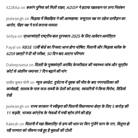
बजरंग पुनिया को मिली राहत, ADDP ने हटाया पहलवान पर लगा निलंबन
X22Rilia
on
चिड़ावा में विवाहिता ने की आत्महत्या: ससुराल पक्ष पर दहेज उत्पीड़न का
Jeelesingh
on
आरोप, पीहर पक्ष ने दर्ज कराया मामला
प्रधानमंत्री राष्ट्रीय बाल पुरस्कार-2025 के लिए आवेदन आमंत्रित
Sofiya
on
RBSE 10वीं बोर्ड का रिजल्ट आज होगा घोषित: पिलानी और चिड़ावा ब्लॉक के
Payal
on
6259 छात्रों ने दी थी परीक्षा, 50 दिन बाद आएगा परिणाम
दिल्ली के मुख्यमंत्री अरविंद केजरीवाल की स्वास्थ्य जांच और सुप्रीम
Daleepsunia
on
कोर्ट से अंतरिम जमानत 7 दिन बढ़ाने की मांग
न्यूज अपडेट: दुर्घटना में युवक की मौत के बाद नगरपालिका की
प्रदीप कुमार योगी
on
कार्यवाही, तालाब के पास फल-सब्जी के ठेलों को हटाया, व्यापारियों ने किया विरोध, विडियो
देखें
राज्य सरकार ने स्वीकृत की पिलानी विधानसभा क्षेत्र के लिए 5 करोड़ की
Jeelesingh
on
11 सड़कें, भाजपा-कांग्रेस के नेताओं में मची श्रेय लेने की होड़
पिलानी में महा शिवरात्रि से ढप्प की थाप पर फिर गूंजेंगे फाग के राग, विलुप्त हो
Rakesh
on
रही परम्परा को जीवन्त रखे हुए है युवाओं की टोली