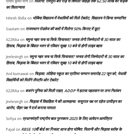
पिलानी: रामपुरा-बेरी रोड़ से शिमली जोहड़ी तक 62.50 लाख की सड़क
प्रदीप कुमार योगी
on
का शिलान्यास
भोबिया विद्यालय में मेधावियों को मिले टेबलेट, विद्यालय ने किया सम्मानित
Hitesh Shilla
on
राजस्थान रोडवेज की बसों में मिलेगा 50% किराए में छूट!
Gautam
on
यमुना नहर सच या सिर्फ सियासत? जनता लेगी जिम्मेदारों से 30 साल का
X22Rilia
on
हिसाब, चिड़ावा के बिंवाल भवन से रविवार सुबह 10 बजे से होगी लाइव बहस
यमुना नहर सच या सिर्फ सियासत? जनता लेगी जिम्मेदारों से 30 साल का
Jeelesingh
on
हिसाब, चिड़ावा के बिंवाल भवन से रविवार सुबह 10 बजे से होगी लाइव बहस
चिड़ावा: लोहिया स्कूल का प्रतिभा सम्मान समारोह 22 जून को, मेधावी
Anil kumawat
on
विद्यार्थियों को मिलेंगे लैपटॉप ओर टेबलेट
बजरंग पुनिया को मिली राहत, ADDP ने हटाया पहलवान पर लगा निलंबन
X22Rilia
on
चिड़ावा में विवाहिता ने की आत्महत्या: ससुराल पक्ष पर दहेज उत्पीड़न का
Jeelesingh
on
आरोप, पीहर पक्ष ने दर्ज कराया मामला
प्रधानमंत्री राष्ट्रीय बाल पुरस्कार-2025 के लिए आवेदन आमंत्रित
Sofiya
on
RBSE 10वीं बोर्ड का रिजल्ट आज होगा घोषित: पिलानी और चिड़ावा ब्लॉक के
Payal
on