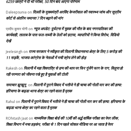
6259 छात्रों ने दी थी परीक्षा, 50 दिन बाद आएगा परिणाम
दिल्ली के मुख्यमंत्री अरविंद केजरीवाल की स्वास्थ्य जांच और सुप्रीम
Daleepsunia
on
कोर्ट से अंतरिम जमानत 7 दिन बढ़ाने की मांग
न्यूज अपडेट: दुर्घटना में युवक की मौत के बाद नगरपालिका की
प्रदीप कुमार योगी
on
कार्यवाही, तालाब के पास फल-सब्जी के ठेलों को हटाया, व्यापारियों ने किया विरोध, विडियो
देखें
राज्य सरकार ने स्वीकृत की पिलानी विधानसभा क्षेत्र के लिए 5 करोड़ की
Jeelesingh
on
11 सड़कें, भाजपा-कांग्रेस के नेताओं में मची श्रेय लेने की होड़
पिलानी में महा शिवरात्रि से ढप्प की थाप पर फिर गूंजेंगे फाग के राग, विलुप्त हो
Rakesh
on
रही परम्परा को जीवन्त रखे हुए है युवाओं की टोली
समाचार झुन्झुनू
पिलानी में पुराने विवाद में भतीजे ने ही चाचा की गोली मार कर की हत्या:
on
हरियाणा के बाढ़डा थाना क्षेत्र का रहने वाला है मृतक
पिलानी में पुराने विवाद में भतीजे ने ही चाचा की गोली मार कर की हत्या: हरियाणा के
Rahul
on
बाढ़डा थाना क्षेत्र का रहने वाला है मृतक
माध्यमिक शिक्षा बोर्ड की 10वीं की अर्द्ध वार्षिक परीक्षा का पेपर लीक,
ROhitash Jaat
on
शिक्षा विभाग में मचा हड़कंप, परीक्षा से 1 दिन पहले सोशल मीडिया पर आ जाता है पेपर