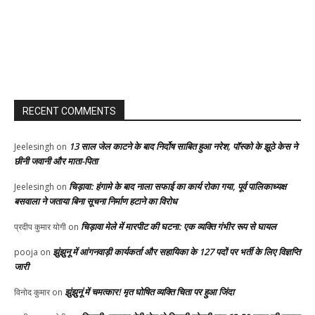
RECENT COMMENTS
13 साल जेल काटने के बाद निर्दोष साबित हुआ नरेश, पॉस्को के झूठे केस ने
Jeelesingh
on
छीनी जवानी और माता-पिता
चिड़ावा: हंगामे के बाद नाला सफाई का कार्य रोका गया, पूर्व पालिकाध्यक्ष
Jeelesingh
on
बसवाला ने जताया बिना सूचना निर्माण हटाने का विरोध
चिड़ावा मेले में मारपीट की घटना: एक व्यक्ति गंभीर रूप से घायल
प्रदीप कुमार योगी
on
झुंझुनू में आंगनवाड़ी कार्यकर्ता और सहायिका के 127 पदों पर भर्ती के लिए विज्ञप्ति
pooja
on
जारी
झुंझुनूं में चमत्कार! मृत घोषित व्यक्ति चिता पर हुआ जिंदा
विनोद कुमार
on