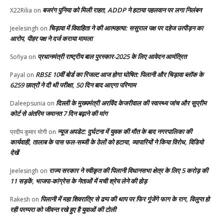
बजरंग पुनिया को मिली राहत, ADDP ने हटाया पहलवान पर लगा निलंबन
X22Rilia
on
चिड़ावा में विवाहिता ने की आत्महत्या: ससुराल पक्ष पर दहेज उत्पीड़न का
Jeelesingh
on
आरोप, पीहर पक्ष ने दर्ज कराया मामला
प्रधानमंत्री राष्ट्रीय बाल पुरस्कार-2025 के लिए आवेदन आमंत्रित
Sofiya
on
RBSE 10वीं बोर्ड का रिजल्ट आज होगा घोषित: पिलानी और चिड़ावा ब्लॉक के
Payal
on
6259 छात्रों ने दी थी परीक्षा, 50 दिन बाद आएगा परिणाम
दिल्ली के मुख्यमंत्री अरविंद केजरीवाल की स्वास्थ्य जांच और सुप्रीम
Daleepsunia
on
कोर्ट से अंतरिम जमानत 7 दिन बढ़ाने की मांग
न्यूज अपडेट: दुर्घटना में युवक की मौत के बाद नगरपालिका की
प्रदीप कुमार योगी
on
कार्यवाही, तालाब के पास फल-सब्जी के ठेलों को हटाया, व्यापारियों ने किया विरोध, विडियो
देखें
राज्य सरकार ने स्वीकृत की पिलानी विधानसभा क्षेत्र के लिए 5 करोड़ की
Jeelesingh
on
11 सड़कें, भाजपा-कांग्रेस के नेताओं में मची श्रेय लेने की होड़
पिलानी में महा शिवरात्रि से ढप्प की थाप पर फिर गूंजेंगे फाग के राग, विलुप्त हो
Rakesh
on
रही परम्परा को जीवन्त रखे हुए है युवाओं की टोली