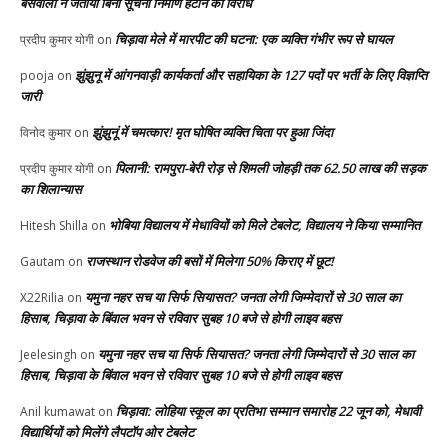
बसवाला ने जताया बिना सूचना निर्माण हटाने का विरोध
चिड़ावा मेले में मारपीट की घटना: एक व्यक्ति गंभीर रूप से घायल
प्रदीप कुमार योगी
on
झुंझुनू में आंगनवाड़ी कार्यकर्ता और सहायिका के 127 पदों पर भर्ती के लिए विज्ञप्ति
pooja
on
जारी
झुंझुनूं में चमत्कार! मृत घोषित व्यक्ति चिता पर हुआ जिंदा
विनोद कुमार
on
पिलानी: रामपुरा-बेरी रोड़ से शिमली जोहड़ी तक 62.50 लाख की सड़क
प्रदीप कुमार योगी
on
का शिलान्यास
भोबिया विद्यालय में मेधावियों को मिले टेबलेट, विद्यालय ने किया सम्मानित
Hitesh Shilla
on
राजस्थान रोडवेज की बसों में मिलेगा 50% किराए में छूट!
Gautam
on
यमुना नहर सच या सिर्फ सियासत? जनता लेगी जिम्मेदारों से 30 साल का
X22Rilia
on
हिसाब, चिड़ावा के बिंवाल भवन से रविवार सुबह 10 बजे से होगी लाइव बहस
यमुना नहर सच या सिर्फ सियासत? जनता लेगी जिम्मेदारों से 30 साल का
Jeelesingh
on
हिसाब, चिड़ावा के बिंवाल भवन से रविवार सुबह 10 बजे से होगी लाइव बहस
चिड़ावा: लोहिया स्कूल का प्रतिभा सम्मान समारोह 22 जून को, मेधावी
Anil kumawat
on
विद्यार्थियों को मिलेंगे लैपटॉप ओर टेबलेट