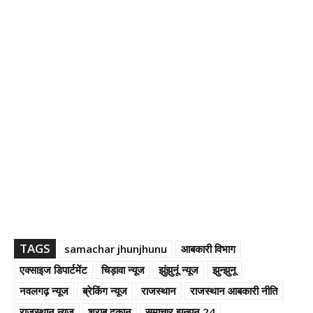
TAGS
samachar jhunjhunu
आबकारी विभाग
एक्साइज डिपार्टमेंट
चिड़ावा न्यूज
झुंझुनूं न्यूज
झुन्झुनू
नवलगढ़ न्यूज
ब्रेकिंग न्यूज
राजस्थान
राजस्थान आबकारी नीति
राजस्थान न्यूज
शराब दुकान
समाचार झुन्झुनू 24