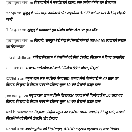
चिड़ावा मेले में मारपीट की घटना: एक व्यक्ति गंभीर रूप से घायल
प्रदीप कुमार योगी
on
झुंझुनू में आंगनवाड़ी कार्यकर्ता और सहायिका के 127 पदों पर भर्ती के लिए विज्ञप्ति
pooja
on
जारी
झुंझुनूं में चमत्कार! मृत घोषित व्यक्ति चिता पर हुआ जिंदा
विनोद कुमार
on
पिलानी: रामपुरा-बेरी रोड़ से शिमली जोहड़ी तक 62.50 लाख की सड़क
प्रदीप कुमार योगी
on
का शिलान्यास
भोबिया विद्यालय में मेधावियों को मिले टेबलेट, विद्यालय ने किया सम्मानित
Hitesh Shilla
on
राजस्थान रोडवेज की बसों में मिलेगा 50% किराए में छूट!
Gautam
on
यमुना नहर सच या सिर्फ सियासत? जनता लेगी जिम्मेदारों से 30 साल का
X22Rilia
on
हिसाब, चिड़ावा के बिंवाल भवन से रविवार सुबह 10 बजे से होगी लाइव बहस
यमुना नहर सच या सिर्फ सियासत? जनता लेगी जिम्मेदारों से 30 साल का
Jeelesingh
on
हिसाब, चिड़ावा के बिंवाल भवन से रविवार सुबह 10 बजे से होगी लाइव बहस
चिड़ावा: लोहिया स्कूल का प्रतिभा सम्मान समारोह 22 जून को, मेधावी
Anil kumawat
on
विद्यार्थियों को मिलेंगे लैपटॉप ओर टेबलेट
बजरंग पुनिया को मिली राहत, ADDP ने हटाया पहलवान पर लगा निलंबन
X22Rilia
on