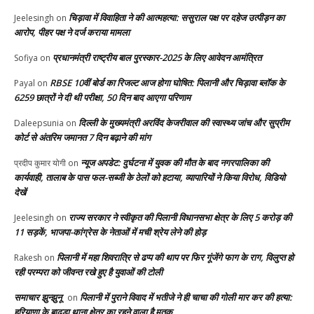
चिड़ावा में विवाहिता ने की आत्महत्या: ससुराल पक्ष पर दहेज उत्पीड़न का
Jeelesingh
on
आरोप, पीहर पक्ष ने दर्ज कराया मामला
प्रधानमंत्री राष्ट्रीय बाल पुरस्कार-2025 के लिए आवेदन आमंत्रित
Sofiya
on
RBSE 10वीं बोर्ड का रिजल्ट आज होगा घोषित: पिलानी और चिड़ावा ब्लॉक के
Payal
on
6259 छात्रों ने दी थी परीक्षा, 50 दिन बाद आएगा परिणाम
दिल्ली के मुख्यमंत्री अरविंद केजरीवाल की स्वास्थ्य जांच और सुप्रीम
Daleepsunia
on
कोर्ट से अंतरिम जमानत 7 दिन बढ़ाने की मांग
न्यूज अपडेट: दुर्घटना में युवक की मौत के बाद नगरपालिका की
प्रदीप कुमार योगी
on
कार्यवाही, तालाब के पास फल-सब्जी के ठेलों को हटाया, व्यापारियों ने किया विरोध, विडियो
देखें
राज्य सरकार ने स्वीकृत की पिलानी विधानसभा क्षेत्र के लिए 5 करोड़ की
Jeelesingh
on
11 सड़कें, भाजपा-कांग्रेस के नेताओं में मची श्रेय लेने की होड़
पिलानी में महा शिवरात्रि से ढप्प की थाप पर फिर गूंजेंगे फाग के राग, विलुप्त हो
Rakesh
on
रही परम्परा को जीवन्त रखे हुए है युवाओं की टोली
समाचार झुन्झुनू
पिलानी में पुराने विवाद में भतीजे ने ही चाचा की गोली मार कर की हत्या:
on
हरियाणा के बाढ़डा थाना क्षेत्र का रहने वाला है मृतक