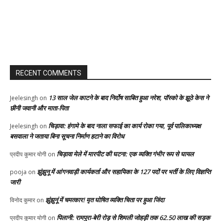
RECENT COMMENTS
13 साल जेल काटने के बाद निर्दोष साबित हुआ नरेश, पॉस्को के झूठे केस ने
Jeelesingh
on
छीनी जवानी और माता-पिता
चिड़ावा: हंगामे के बाद नाला सफाई का कार्य रोका गया, पूर्व पालिकाध्यक्ष
Jeelesingh
on
बसवाला ने जताया बिना सूचना निर्माण हटाने का विरोध
चिड़ावा मेले में मारपीट की घटना: एक व्यक्ति गंभीर रूप से घायल
प्रदीप कुमार योगी
on
झुंझुनू में आंगनवाड़ी कार्यकर्ता और सहायिका के 127 पदों पर भर्ती के लिए विज्ञप्ति
pooja
on
जारी
झुंझुनूं में चमत्कार! मृत घोषित व्यक्ति चिता पर हुआ जिंदा
विनोद कुमार
on
पिलानी: रामपुरा-बेरी रोड़ से शिमली जोहड़ी तक 62.50 लाख की सड़क
प्रदीप कुमार योगी
on