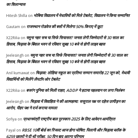
का शिलान्यास
भोबिया विद्यालय में मेधावियों को मिले टेबलेट, विद्यालय ने किया सम्मानित
Hitesh Shilla
on
राजस्थान रोडवेज की बसों में मिलेगा 50% किराए में छूट!
Gautam
on
यमुना नहर सच या सिर्फ सियासत? जनता लेगी जिम्मेदारों से 30 साल का
X22Rilia
on
हिसाब, चिड़ावा के बिंवाल भवन से रविवार सुबह 10 बजे से होगी लाइव बहस
यमुना नहर सच या सिर्फ सियासत? जनता लेगी जिम्मेदारों से 30 साल का
Jeelesingh
on
हिसाब, चिड़ावा के बिंवाल भवन से रविवार सुबह 10 बजे से होगी लाइव बहस
चिड़ावा: लोहिया स्कूल का प्रतिभा सम्मान समारोह 22 जून को, मेधावी
Anil kumawat
on
विद्यार्थियों को मिलेंगे लैपटॉप ओर टेबलेट
बजरंग पुनिया को मिली राहत, ADDP ने हटाया पहलवान पर लगा निलंबन
X22Rilia
on
चिड़ावा में विवाहिता ने की आत्महत्या: ससुराल पक्ष पर दहेज उत्पीड़न का
Jeelesingh
on
आरोप, पीहर पक्ष ने दर्ज कराया मामला
प्रधानमंत्री राष्ट्रीय बाल पुरस्कार-2025 के लिए आवेदन आमंत्रित
Sofiya
on
RBSE 10वीं बोर्ड का रिजल्ट आज होगा घोषित: पिलानी और चिड़ावा ब्लॉक के
Payal
on
6259 छात्रों ने दी थी परीक्षा, 50 दिन बाद आएगा परिणाम