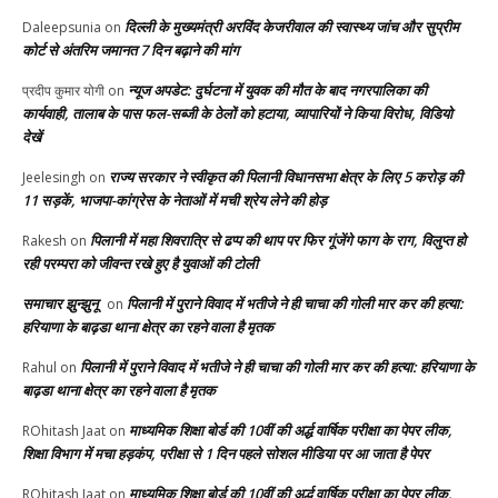
दिल्ली के मुख्यमंत्री अरविंद केजरीवाल की स्वास्थ्य जांच और सुप्रीम
Daleepsunia
on
कोर्ट से अंतरिम जमानत 7 दिन बढ़ाने की मांग
न्यूज अपडेट: दुर्घटना में युवक की मौत के बाद नगरपालिका की
प्रदीप कुमार योगी
on
कार्यवाही, तालाब के पास फल-सब्जी के ठेलों को हटाया, व्यापारियों ने किया विरोध, विडियो
देखें
राज्य सरकार ने स्वीकृत की पिलानी विधानसभा क्षेत्र के लिए 5 करोड़ की
Jeelesingh
on
11 सड़कें, भाजपा-कांग्रेस के नेताओं में मची श्रेय लेने की होड़
पिलानी में महा शिवरात्रि से ढप्प की थाप पर फिर गूंजेंगे फाग के राग, विलुप्त हो
Rakesh
on
रही परम्परा को जीवन्त रखे हुए है युवाओं की टोली
समाचार झुन्झुनू
पिलानी में पुराने विवाद में भतीजे ने ही चाचा की गोली मार कर की हत्या:
on
हरियाणा के बाढ़डा थाना क्षेत्र का रहने वाला है मृतक
पिलानी में पुराने विवाद में भतीजे ने ही चाचा की गोली मार कर की हत्या: हरियाणा के
Rahul
on
बाढ़डा थाना क्षेत्र का रहने वाला है मृतक
माध्यमिक शिक्षा बोर्ड की 10वीं की अर्द्ध वार्षिक परीक्षा का पेपर लीक,
ROhitash Jaat
on
शिक्षा विभाग में मचा हड़कंप, परीक्षा से 1 दिन पहले सोशल मीडिया पर आ जाता है पेपर
माध्यमिक शिक्षा बोर्ड की 10वीं की अर्द्ध वार्षिक परीक्षा का पेपर लीक,
ROhitash Jaat
on