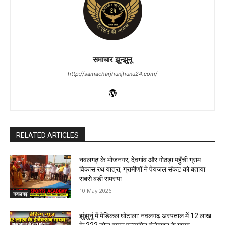
समाचार झुन्झुनू
http://samacharjhunjhunu24.com/
RELATED ARTICLES
नवलगढ़ के भोजनगर, देवगांव और गोठड़ा पहुँची ग्राम
विकास रथ यात्रा, ग्रामीणों ने पेयजल संकट को बताया
सबसे बड़ी समस्या
10 May 2026
नवलगढ़
झुंझुनूं में मेडिकल घोटाला: नवलगढ़ अस्पताल में 12 लाख