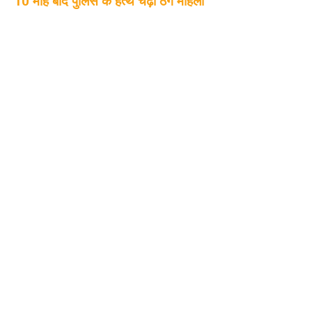
10 माह बाद पुलिस के हत्थे चढ़ी ठग महिला