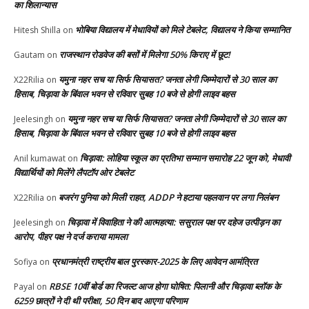
का शिलान्यास
भोबिया विद्यालय में मेधावियों को मिले टेबलेट, विद्यालय ने किया सम्मानित
Hitesh Shilla
on
राजस्थान रोडवेज की बसों में मिलेगा 50% किराए में छूट!
Gautam
on
यमुना नहर सच या सिर्फ सियासत? जनता लेगी जिम्मेदारों से 30 साल का
X22Rilia
on
हिसाब, चिड़ावा के बिंवाल भवन से रविवार सुबह 10 बजे से होगी लाइव बहस
यमुना नहर सच या सिर्फ सियासत? जनता लेगी जिम्मेदारों से 30 साल का
Jeelesingh
on
हिसाब, चिड़ावा के बिंवाल भवन से रविवार सुबह 10 बजे से होगी लाइव बहस
चिड़ावा: लोहिया स्कूल का प्रतिभा सम्मान समारोह 22 जून को, मेधावी
Anil kumawat
on
विद्यार्थियों को मिलेंगे लैपटॉप ओर टेबलेट
बजरंग पुनिया को मिली राहत, ADDP ने हटाया पहलवान पर लगा निलंबन
X22Rilia
on
चिड़ावा में विवाहिता ने की आत्महत्या: ससुराल पक्ष पर दहेज उत्पीड़न का
Jeelesingh
on
आरोप, पीहर पक्ष ने दर्ज कराया मामला
प्रधानमंत्री राष्ट्रीय बाल पुरस्कार-2025 के लिए आवेदन आमंत्रित
Sofiya
on
RBSE 10वीं बोर्ड का रिजल्ट आज होगा घोषित: पिलानी और चिड़ावा ब्लॉक के
Payal
on
6259 छात्रों ने दी थी परीक्षा, 50 दिन बाद आएगा परिणाम