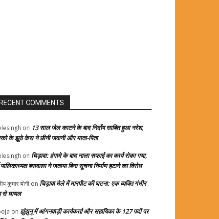
RECENT COMMENTS
13 साल जेल काटने के बाद निर्दोष साबित हुआ नरेश,
elesingh
on
स्को के झूठे केस ने छीनी जवानी और माता-पिता
चिड़ावा: हंगामे के बाद नाला सफाई का कार्य रोका गया,
elesingh
on
्व पालिकाध्यक्ष बसवाला ने जताया बिना सूचना निर्माण हटाने का विरोध
चिड़ावा मेले में मारपीट की घटना: एक व्यक्ति गंभीर
दीप कुमार योगी
on
प से घायल
झुंझुनू में आंगनवाड़ी कार्यकर्ता और सहायिका के 127 पदों पर
oja
on