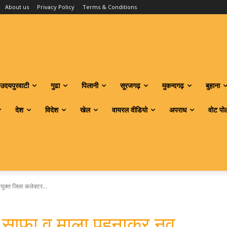
About us
Privacy Policy
Terms & Conditions
उदयपुरवाटी
गुढा
पिलानी
सूरजगढ़
मुकन्दगढ़
बुहाना
देश
विदेश
खेल
वायरल वीडियो
अपराध
वोट पो
युक्त जिला कलेक्टर...
ने साफा व माला पहनाकर नव