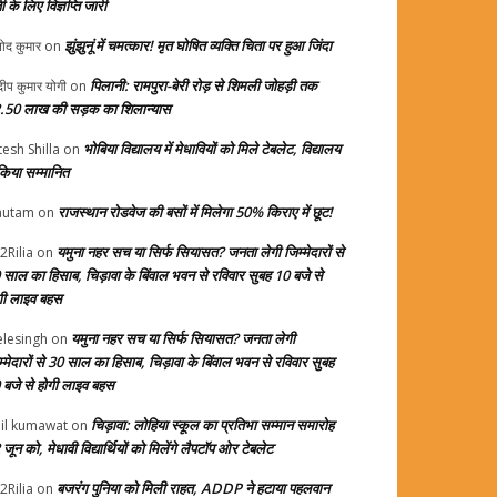
ती के लिए विज्ञप्ति जारी
झुंझुनूं में चमत्कार! मृत घोषित व्यक्ति चिता पर हुआ जिंदा
ोद कुमार
on
पिलानी: रामपुरा-बेरी रोड़ से शिमली जोहड़ी तक
दीप कुमार योगी
on
.50 लाख की सड़क का शिलान्यास
भोबिया विद्यालय में मेधावियों को मिले टेबलेट, विद्यालय
tesh Shilla
on
 किया सम्मानित
राजस्थान रोडवेज की बसों में मिलेगा 50% किराए में छूट!
autam
on
यमुना नहर सच या सिर्फ सियासत? जनता लेगी जिम्मेदारों से
2Rilia
on
 साल का हिसाब, चिड़ावा के बिंवाल भवन से रविवार सुबह 10 बजे से
गी लाइव बहस
यमुना नहर सच या सिर्फ सियासत? जनता लेगी
elesingh
on
म्मेदारों से 30 साल का हिसाब, चिड़ावा के बिंवाल भवन से रविवार सुबह
 बजे से होगी लाइव बहस
चिड़ावा: लोहिया स्कूल का प्रतिभा सम्मान समारोह
il kumawat
on
जून को, मेधावी विद्यार्थियों को मिलेंगे लैपटॉप ओर टेबलेट
बजरंग पुनिया को मिली राहत, ADDP ने हटाया पहलवान
2Rilia
on