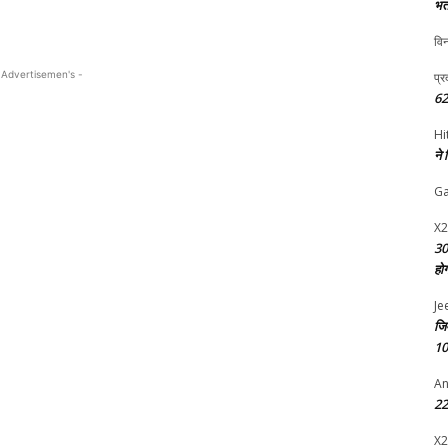
भर्
विन
 Advertisemen's -
प्र
62
Hi
ने
G
X2
30
हो
Je
जि
10
An
22 
X2