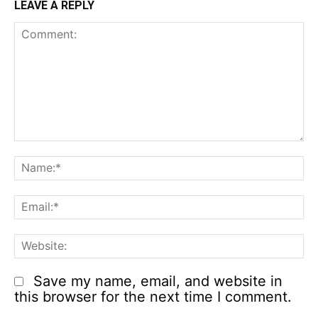
LEAVE A REPLY
Comment:
N
Em
We
Save my name, email, and website in
this browser for the next time I comment.