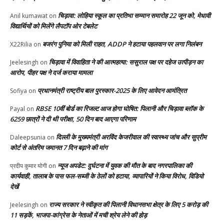
चिड़ावा: लोहिया स्कूल का प्रतिभा सम्मान समारोह 22 जून को, मेधावी
Anil kumawat
on
विद्यार्थियों को मिलेंगे लैपटॉप ओर टेबलेट
बजरंग पुनिया को मिली राहत, ADDP ने हटाया पहलवान पर लगा निलंबन
X22Rilia
on
चिड़ावा में विवाहिता ने की आत्महत्या: ससुराल पक्ष पर दहेज उत्पीड़न का
Jeelesingh
on
आरोप, पीहर पक्ष ने दर्ज कराया मामला
प्रधानमंत्री राष्ट्रीय बाल पुरस्कार-2025 के लिए आवेदन आमंत्रित
Sofiya
on
RBSE 10वीं बोर्ड का रिजल्ट आज होगा घोषित: पिलानी और चिड़ावा ब्लॉक के
Payal
on
6259 छात्रों ने दी थी परीक्षा, 50 दिन बाद आएगा परिणाम
दिल्ली के मुख्यमंत्री अरविंद केजरीवाल की स्वास्थ्य जांच और सुप्रीम
Daleepsunia
on
कोर्ट से अंतरिम जमानत 7 दिन बढ़ाने की मांग
न्यूज अपडेट: दुर्घटना में युवक की मौत के बाद नगरपालिका की
प्रदीप कुमार योगी
on
कार्यवाही, तालाब के पास फल-सब्जी के ठेलों को हटाया, व्यापारियों ने किया विरोध, विडियो
देखें
राज्य सरकार ने स्वीकृत की पिलानी विधानसभा क्षेत्र के लिए 5 करोड़ की
Jeelesingh
on
11 सड़कें, भाजपा-कांग्रेस के नेताओं में मची श्रेय लेने की होड़