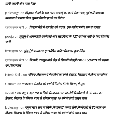
छीनी जवानी और माता-पिता
चिड़ावा: हंगामे के बाद नाला सफाई का कार्य रोका गया, पूर्व पालिकाध्यक्ष
Jeelesingh
on
बसवाला ने जताया बिना सूचना निर्माण हटाने का विरोध
चिड़ावा मेले में मारपीट की घटना: एक व्यक्ति गंभीर रूप से घायल
प्रदीप कुमार योगी
on
झुंझुनू में आंगनवाड़ी कार्यकर्ता और सहायिका के 127 पदों पर भर्ती के लिए विज्ञप्ति
pooja
on
जारी
झुंझुनूं में चमत्कार! मृत घोषित व्यक्ति चिता पर हुआ जिंदा
विनोद कुमार
on
पिलानी: रामपुरा-बेरी रोड़ से शिमली जोहड़ी तक 62.50 लाख की सड़क
प्रदीप कुमार योगी
on
का शिलान्यास
भोबिया विद्यालय में मेधावियों को मिले टेबलेट, विद्यालय ने किया सम्मानित
Hitesh Shilla
on
राजस्थान रोडवेज की बसों में मिलेगा 50% किराए में छूट!
Gautam
on
यमुना नहर सच या सिर्फ सियासत? जनता लेगी जिम्मेदारों से 30 साल का
X22Rilia
on
हिसाब, चिड़ावा के बिंवाल भवन से रविवार सुबह 10 बजे से होगी लाइव बहस
यमुना नहर सच या सिर्फ सियासत? जनता लेगी जिम्मेदारों से 30 साल का
Jeelesingh
on
हिसाब, चिड़ावा के बिंवाल भवन से रविवार सुबह 10 बजे से होगी लाइव बहस