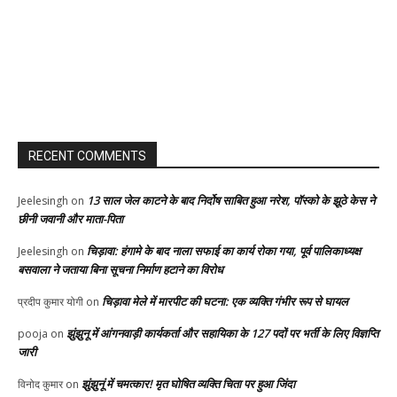
RECENT COMMENTS
13 साल जेल काटने के बाद निर्दोष साबित हुआ नरेश, पॉस्को के झूठे केस ने
Jeelesingh
on
छीनी जवानी और माता-पिता
चिड़ावा: हंगामे के बाद नाला सफाई का कार्य रोका गया, पूर्व पालिकाध्यक्ष
Jeelesingh
on
बसवाला ने जताया बिना सूचना निर्माण हटाने का विरोध
चिड़ावा मेले में मारपीट की घटना: एक व्यक्ति गंभीर रूप से घायल
प्रदीप कुमार योगी
on
झुंझुनू में आंगनवाड़ी कार्यकर्ता और सहायिका के 127 पदों पर भर्ती के लिए विज्ञप्ति
pooja
on
जारी
झुंझुनूं में चमत्कार! मृत घोषित व्यक्ति चिता पर हुआ जिंदा
विनोद कुमार
on