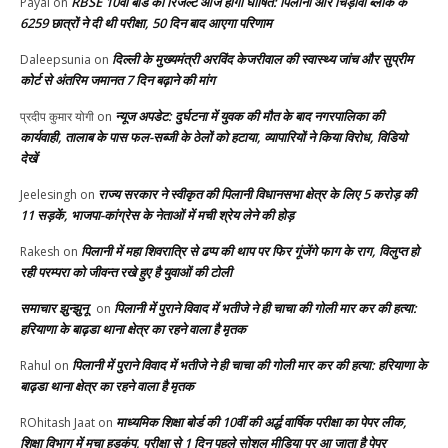
RBSE 10वीं बोर्ड का रिजल्ट आज होगा घोषित: पिलानी और चिड़ावा ब्लॉक के
Payal
on
6259 छात्रों ने दी थी परीक्षा, 50 दिन बाद आएगा परिणाम
दिल्ली के मुख्यमंत्री अरविंद केजरीवाल की स्वास्थ्य जांच और सुप्रीम
Daleepsunia
on
कोर्ट से अंतरिम जमानत 7 दिन बढ़ाने की मांग
न्यूज अपडेट: दुर्घटना में युवक की मौत के बाद नगरपालिका की
प्रदीप कुमार योगी
on
कार्यवाही, तालाब के पास फल-सब्जी के ठेलों को हटाया, व्यापारियों ने किया विरोध, विडियो
देखें
राज्य सरकार ने स्वीकृत की पिलानी विधानसभा क्षेत्र के लिए 5 करोड़ की
Jeelesingh
on
11 सड़कें, भाजपा-कांग्रेस के नेताओं में मची श्रेय लेने की होड़
पिलानी में महा शिवरात्रि से ढप्प की थाप पर फिर गूंजेंगे फाग के राग, विलुप्त हो
Rakesh
on
रही परम्परा को जीवन्त रखे हुए है युवाओं की टोली
समाचार झुन्झुनू
पिलानी में पुराने विवाद में भतीजे ने ही चाचा की गोली मार कर की हत्या:
on
हरियाणा के बाढ़डा थाना क्षेत्र का रहने वाला है मृतक
पिलानी में पुराने विवाद में भतीजे ने ही चाचा की गोली मार कर की हत्या: हरियाणा के
Rahul
on
बाढ़डा थाना क्षेत्र का रहने वाला है मृतक
माध्यमिक शिक्षा बोर्ड की 10वीं की अर्द्ध वार्षिक परीक्षा का पेपर लीक,
ROhitash Jaat
on
शिक्षा विभाग में मचा हड़कंप, परीक्षा से 1 दिन पहले सोशल मीडिया पर आ जाता है पेपर