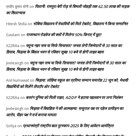
पिलानी: रामपुरा-बेरी रोड़ से शिमली जोहड़ी तक 62.50 लाख की सड़क
प्रदीप कुमार योगी
on
का शिलान्यास
भोबिया विद्यालय में मेधावियों को मिले टेबलेट, विद्यालय ने किया सम्मानित
Hitesh Shilla
on
राजस्थान रोडवेज की बसों में मिलेगा 50% किराए में छूट!
Gautam
on
यमुना नहर सच या सिर्फ सियासत? जनता लेगी जिम्मेदारों से 30 साल का
X22Rilia
on
हिसाब, चिड़ावा के बिंवाल भवन से रविवार सुबह 10 बजे से होगी लाइव बहस
यमुना नहर सच या सिर्फ सियासत? जनता लेगी जिम्मेदारों से 30 साल का
Jeelesingh
on
हिसाब, चिड़ावा के बिंवाल भवन से रविवार सुबह 10 बजे से होगी लाइव बहस
चिड़ावा: लोहिया स्कूल का प्रतिभा सम्मान समारोह 22 जून को, मेधावी
Anil kumawat
on
विद्यार्थियों को मिलेंगे लैपटॉप ओर टेबलेट
बजरंग पुनिया को मिली राहत, ADDP ने हटाया पहलवान पर लगा निलंबन
X22Rilia
on
चिड़ावा में विवाहिता ने की आत्महत्या: ससुराल पक्ष पर दहेज उत्पीड़न का
Jeelesingh
on
आरोप, पीहर पक्ष ने दर्ज कराया मामला
प्रधानमंत्री राष्ट्रीय बाल पुरस्कार-2025 के लिए आवेदन आमंत्रित
Sofiya
on