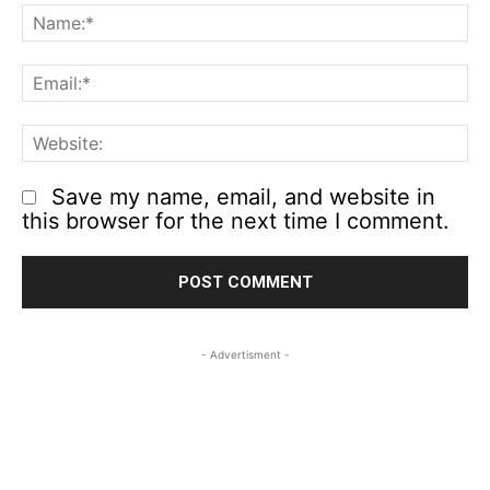
N
Em
We
Save my name, email, and website in
this browser for the next time I comment.
- Advertisment -