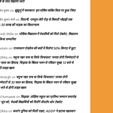
ती के लिए विज्ञप्ति जारी
झुंझुनूं में चमत्कार! मृत घोषित व्यक्ति चिता पर हुआ जिंदा
ोद कुमार
on
पिलानी: रामपुरा-बेरी रोड़ से शिमली जोहड़ी तक
दीप कुमार योगी
on
.50 लाख की सड़क का शिलान्यास
भोबिया विद्यालय में मेधावियों को मिले टेबलेट, विद्यालय
tesh Shilla
on
 किया सम्मानित
राजस्थान रोडवेज की बसों में मिलेगा 50% किराए में छूट!
autam
on
यमुना नहर सच या सिर्फ सियासत? जनता लेगी जिम्मेदारों से
2Rilia
on
 साल का हिसाब, चिड़ावा के बिंवाल भवन से रविवार सुबह 10 बजे से
गी लाइव बहस
यमुना नहर सच या सिर्फ सियासत? जनता लेगी
elesingh
on
म्मेदारों से 30 साल का हिसाब, चिड़ावा के बिंवाल भवन से रविवार सुबह
 बजे से होगी लाइव बहस
चिड़ावा: लोहिया स्कूल का प्रतिभा सम्मान समारोह
il kumawat
on
जून को, मेधावी विद्यार्थियों को मिलेंगे लैपटॉप ओर टेबलेट
बजरंग पुनिया को मिली राहत, ADDP ने हटाया पहलवान
2Rilia
on