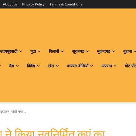
About us
Privacy Policy
Terms & Conditions
उदयपुरवाटी
गुढा
पिलानी
सूरजगढ़
मुकन्दगढ़
बुहाना
देश
विदेश
खेल
वायरल वीडियो
अपराध
वोट पो
द्घाटन, गांधी नगर...
 ने किया नवनिर्मित कुएं का