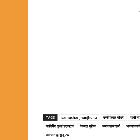
-
TAGS
samachar jhunjhunu
कन्हैयालाल चौधरी
गांधी न
नवनिर्मित कुआं उद्घाटन
पेयजल सुविधा
भजन लाल शर्मा
भाजपा कार्यक
समाचार झुन्झुनू 24