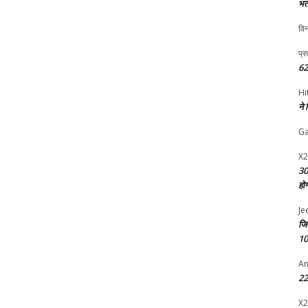
भर्
विन
प्र
62
Hi
ने
G
X2
30
हो
Je
जि
10
An
22 
X2