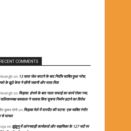
RECENT COMMENTS
13 साल जेल काटने के बाद निर्दोष साबित हुआ नरेश,
elesingh
on
स्को के झूठे केस ने छीनी जवानी और माता-पिता
चिड़ावा: हंगामे के बाद नाला सफाई का कार्य रोका गया,
elesingh
on
्व पालिकाध्यक्ष बसवाला ने जताया बिना सूचना निर्माण हटाने का विरोध
चिड़ावा मेले में मारपीट की घटना: एक व्यक्ति गंभीर
दीप कुमार योगी
on
प से घायल
झुंझुनू में आंगनवाड़ी कार्यकर्ता और सहायिका के 127 पदों पर
oja
on