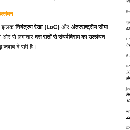
भर्
विन
उल्लंघन
प्र
 की झलक
नियंत्रण रेखा (LoC)
और
अंतरराष्ट्रीय सीमा
62
की ओर से लगातार
दस रातों से संघर्षविराम का उल्लंघन
Hi
ने
ड़ जवाब
दे रही है।
G
X2
30
हो
Je
जि
10
An
22 
X2