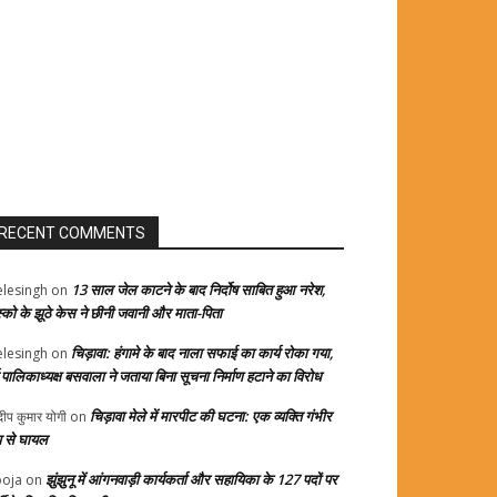
RECENT COMMENTS
13 साल जेल काटने के बाद निर्दोष साबित हुआ नरेश,
elesingh
on
स्को के झूठे केस ने छीनी जवानी और माता-पिता
चिड़ावा: हंगामे के बाद नाला सफाई का कार्य रोका गया,
elesingh
on
्व पालिकाध्यक्ष बसवाला ने जताया बिना सूचना निर्माण हटाने का विरोध
चिड़ावा मेले में मारपीट की घटना: एक व्यक्ति गंभीर
दीप कुमार योगी
on
प से घायल
झुंझुनू में आंगनवाड़ी कार्यकर्ता और सहायिका के 127 पदों पर
oja
on