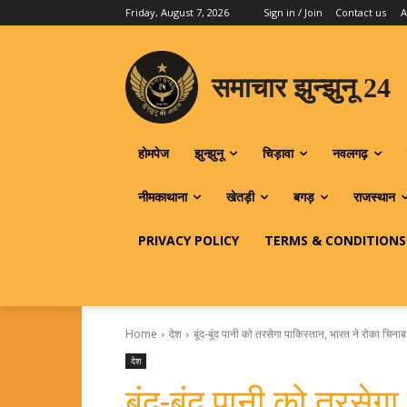
Friday, August 7, 2026
Sign in / Join
Contact us
A
समाचार झुन्झुनू 24
होमपेज
झुन्झुनू
चिड़ावा
नवलगढ़
नीमकाथाना
खेतड़ी
बगड़
राजस्थान
PRIVACY POLICY
TERMS & CONDITIONS
Home
देश
बूंद-बूंद पानी को तरसेगा पाकिस्तान, भारत ने रोका चिना
देश
बूंद-बूंद पानी को तरसेग