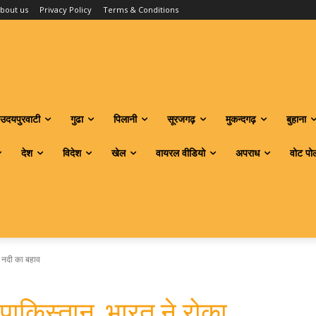
bout us
Privacy Policy
Terms & Conditions
उदयपुरवाटी
गुढा
पिलानी
सूरजगढ़
मुकन्दगढ़
बुहाना
देश
विदेश
खेल
वायरल वीडियो
अपराध
वोट पो
ब नदी का बहाव
ा पाकिस्तान, भारत ने रोका