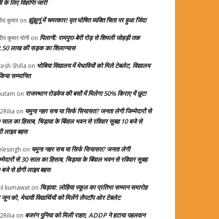
ती के लिए विज्ञप्ति जारी
झुंझुनूं में चमत्कार! मृत घोषित व्यक्ति चिता पर हुआ जिंदा
ोद कुमार
on
पिलानी: रामपुरा-बेरी रोड़ से शिमली जोहड़ी तक
दीप कुमार योगी
on
.50 लाख की सड़क का शिलान्यास
भोबिया विद्यालय में मेधावियों को मिले टेबलेट, विद्यालय
tesh Shilla
on
 किया सम्मानित
राजस्थान रोडवेज की बसों में मिलेगा 50% किराए में छूट!
autam
on
यमुना नहर सच या सिर्फ सियासत? जनता लेगी जिम्मेदारों से
2Rilia
on
 साल का हिसाब, चिड़ावा के बिंवाल भवन से रविवार सुबह 10 बजे से
गी लाइव बहस
यमुना नहर सच या सिर्फ सियासत? जनता लेगी
elesingh
on
म्मेदारों से 30 साल का हिसाब, चिड़ावा के बिंवाल भवन से रविवार सुबह
 बजे से होगी लाइव बहस
चिड़ावा: लोहिया स्कूल का प्रतिभा सम्मान समारोह
il kumawat
on
जून को, मेधावी विद्यार्थियों को मिलेंगे लैपटॉप ओर टेबलेट
बजरंग पुनिया को मिली राहत, ADDP ने हटाया पहलवान
2Rilia
on