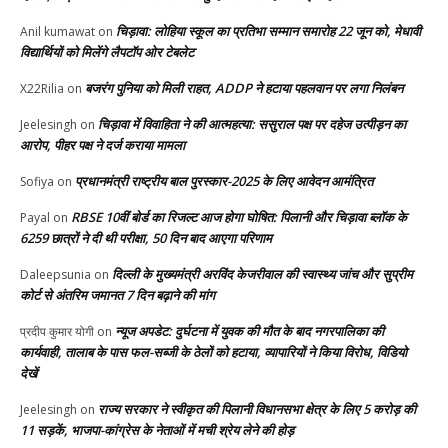
चिड़ावा: लोहिया स्कूल का प्रतिभा सम्मान समारोह 22 जून को, मेधावी
Anil kumawat
on
विद्यार्थियों को मिलेंगे लैपटॉप ओर टेबलेट
बजरंग पुनिया को मिली राहत, ADDP ने हटाया पहलवान पर लगा निलंबन
X22Rilia
on
चिड़ावा में विवाहिता ने की आत्महत्या: ससुराल पक्ष पर दहेज उत्पीड़न का
Jeelesingh
on
आरोप, पीहर पक्ष ने दर्ज कराया मामला
प्रधानमंत्री राष्ट्रीय बाल पुरस्कार-2025 के लिए आवेदन आमंत्रित
Sofiya
on
RBSE 10वीं बोर्ड का रिजल्ट आज होगा घोषित: पिलानी और चिड़ावा ब्लॉक के
Payal
on
6259 छात्रों ने दी थी परीक्षा, 50 दिन बाद आएगा परिणाम
दिल्ली के मुख्यमंत्री अरविंद केजरीवाल की स्वास्थ्य जांच और सुप्रीम
Daleepsunia
on
कोर्ट से अंतरिम जमानत 7 दिन बढ़ाने की मांग
न्यूज अपडेट: दुर्घटना में युवक की मौत के बाद नगरपालिका की
प्रदीप कुमार योगी
on
कार्यवाही, तालाब के पास फल-सब्जी के ठेलों को हटाया, व्यापारियों ने किया विरोध, विडियो
देखें
राज्य सरकार ने स्वीकृत की पिलानी विधानसभा क्षेत्र के लिए 5 करोड़ की
Jeelesingh
on
11 सड़कें, भाजपा-कांग्रेस के नेताओं में मची श्रेय लेने की होड़