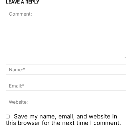
LEAVE A REPLY
Comment:
N
Em
We
Save my name, email, and website in
this browser for the next time I comment.