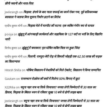
छीनी जवानी और माता-पिता
चिड़ावा: हंगामे के बाद नाला सफाई का कार्य रोका गया, पूर्व पालिकाध्यक्ष
Jeelesingh
on
बसवाला ने जताया बिना सूचना निर्माण हटाने का विरोध
चिड़ावा मेले में मारपीट की घटना: एक व्यक्ति गंभीर रूप से घायल
प्रदीप कुमार योगी
on
झुंझुनू में आंगनवाड़ी कार्यकर्ता और सहायिका के 127 पदों पर भर्ती के लिए विज्ञप्ति
pooja
on
जारी
झुंझुनूं में चमत्कार! मृत घोषित व्यक्ति चिता पर हुआ जिंदा
विनोद कुमार
on
पिलानी: रामपुरा-बेरी रोड़ से शिमली जोहड़ी तक 62.50 लाख की सड़क
प्रदीप कुमार योगी
on
का शिलान्यास
भोबिया विद्यालय में मेधावियों को मिले टेबलेट, विद्यालय ने किया सम्मानित
Hitesh Shilla
on
राजस्थान रोडवेज की बसों में मिलेगा 50% किराए में छूट!
Gautam
on
यमुना नहर सच या सिर्फ सियासत? जनता लेगी जिम्मेदारों से 30 साल का
X22Rilia
on
हिसाब, चिड़ावा के बिंवाल भवन से रविवार सुबह 10 बजे से होगी लाइव बहस
यमुना नहर सच या सिर्फ सियासत? जनता लेगी जिम्मेदारों से 30 साल का
Jeelesingh
on
हिसाब, चिड़ावा के बिंवाल भवन से रविवार सुबह 10 बजे से होगी लाइव बहस