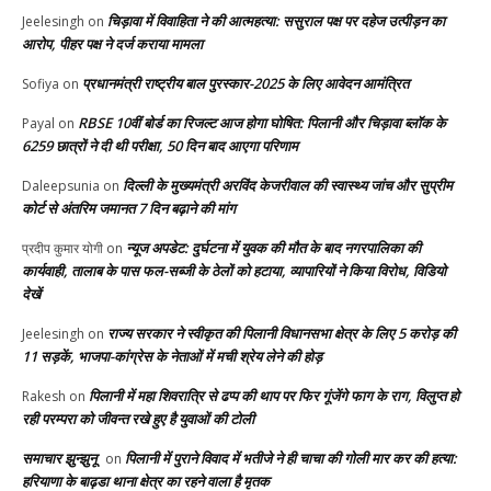
चिड़ावा में विवाहिता ने की आत्महत्या: ससुराल पक्ष पर दहेज उत्पीड़न का
Jeelesingh
on
आरोप, पीहर पक्ष ने दर्ज कराया मामला
प्रधानमंत्री राष्ट्रीय बाल पुरस्कार-2025 के लिए आवेदन आमंत्रित
Sofiya
on
RBSE 10वीं बोर्ड का रिजल्ट आज होगा घोषित: पिलानी और चिड़ावा ब्लॉक के
Payal
on
6259 छात्रों ने दी थी परीक्षा, 50 दिन बाद आएगा परिणाम
दिल्ली के मुख्यमंत्री अरविंद केजरीवाल की स्वास्थ्य जांच और सुप्रीम
Daleepsunia
on
कोर्ट से अंतरिम जमानत 7 दिन बढ़ाने की मांग
न्यूज अपडेट: दुर्घटना में युवक की मौत के बाद नगरपालिका की
प्रदीप कुमार योगी
on
कार्यवाही, तालाब के पास फल-सब्जी के ठेलों को हटाया, व्यापारियों ने किया विरोध, विडियो
देखें
राज्य सरकार ने स्वीकृत की पिलानी विधानसभा क्षेत्र के लिए 5 करोड़ की
Jeelesingh
on
11 सड़कें, भाजपा-कांग्रेस के नेताओं में मची श्रेय लेने की होड़
पिलानी में महा शिवरात्रि से ढप्प की थाप पर फिर गूंजेंगे फाग के राग, विलुप्त हो
Rakesh
on
रही परम्परा को जीवन्त रखे हुए है युवाओं की टोली
समाचार झुन्झुनू
पिलानी में पुराने विवाद में भतीजे ने ही चाचा की गोली मार कर की हत्या:
on
हरियाणा के बाढ़डा थाना क्षेत्र का रहने वाला है मृतक