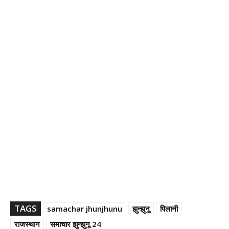
TAGS
samachar jhunjhunu
झुन्झुनू
पिलानी
राजस्थान
समाचार झुन्झुनू 24