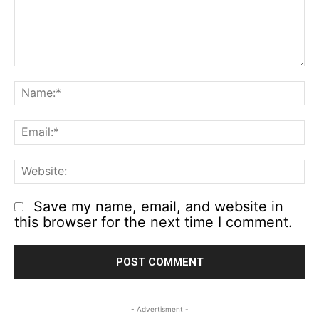
Comment:
N
Em
We
Save my name, email, and website in
this browser for the next time I comment.
- Advertisment -