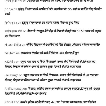
चिड़ावा मेले में मारपीट की घटना: एक व्यक्ति गंभीर रूप से घायल
प्रदीप कुमार योगी
on
झुंझुनू में आंगनवाड़ी कार्यकर्ता और सहायिका के 127 पदों पर भर्ती के लिए विज्ञप्ति
pooja
on
जारी
झुंझुनूं में चमत्कार! मृत घोषित व्यक्ति चिता पर हुआ जिंदा
विनोद कुमार
on
पिलानी: रामपुरा-बेरी रोड़ से शिमली जोहड़ी तक 62.50 लाख की सड़क
प्रदीप कुमार योगी
on
का शिलान्यास
भोबिया विद्यालय में मेधावियों को मिले टेबलेट, विद्यालय ने किया सम्मानित
Hitesh Shilla
on
राजस्थान रोडवेज की बसों में मिलेगा 50% किराए में छूट!
Gautam
on
यमुना नहर सच या सिर्फ सियासत? जनता लेगी जिम्मेदारों से 30 साल का
X22Rilia
on
हिसाब, चिड़ावा के बिंवाल भवन से रविवार सुबह 10 बजे से होगी लाइव बहस
यमुना नहर सच या सिर्फ सियासत? जनता लेगी जिम्मेदारों से 30 साल का
Jeelesingh
on
हिसाब, चिड़ावा के बिंवाल भवन से रविवार सुबह 10 बजे से होगी लाइव बहस
चिड़ावा: लोहिया स्कूल का प्रतिभा सम्मान समारोह 22 जून को, मेधावी
Anil kumawat
on
विद्यार्थियों को मिलेंगे लैपटॉप ओर टेबलेट
बजरंग पुनिया को मिली राहत, ADDP ने हटाया पहलवान पर लगा निलंबन
X22Rilia
on