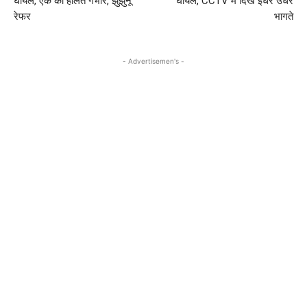
घायल, एक की हालत गंभीर, झुंझुनूं
घायल, CCTV में दिखे इधर उधर
रेफर
भागते
- Advertisemen's -