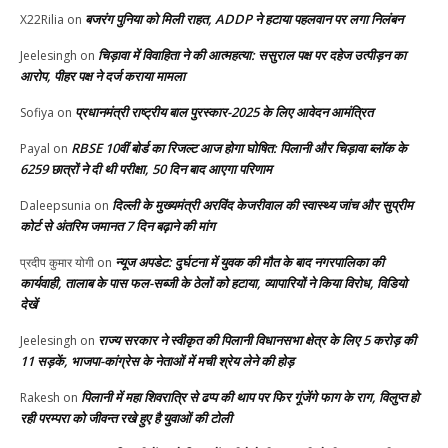
बजरंग पुनिया को मिली राहत, ADDP ने हटाया पहलवान पर लगा निलंबन
X22Rilia
on
चिड़ावा में विवाहिता ने की आत्महत्या: ससुराल पक्ष पर दहेज उत्पीड़न का
Jeelesingh
on
आरोप, पीहर पक्ष ने दर्ज कराया मामला
प्रधानमंत्री राष्ट्रीय बाल पुरस्कार-2025 के लिए आवेदन आमंत्रित
Sofiya
on
RBSE 10वीं बोर्ड का रिजल्ट आज होगा घोषित: पिलानी और चिड़ावा ब्लॉक के
Payal
on
6259 छात्रों ने दी थी परीक्षा, 50 दिन बाद आएगा परिणाम
दिल्ली के मुख्यमंत्री अरविंद केजरीवाल की स्वास्थ्य जांच और सुप्रीम
Daleepsunia
on
कोर्ट से अंतरिम जमानत 7 दिन बढ़ाने की मांग
न्यूज अपडेट: दुर्घटना में युवक की मौत के बाद नगरपालिका की
प्रदीप कुमार योगी
on
कार्यवाही, तालाब के पास फल-सब्जी के ठेलों को हटाया, व्यापारियों ने किया विरोध, विडियो
देखें
राज्य सरकार ने स्वीकृत की पिलानी विधानसभा क्षेत्र के लिए 5 करोड़ की
Jeelesingh
on
11 सड़कें, भाजपा-कांग्रेस के नेताओं में मची श्रेय लेने की होड़
पिलानी में महा शिवरात्रि से ढप्प की थाप पर फिर गूंजेंगे फाग के राग, विलुप्त हो
Rakesh
on
रही परम्परा को जीवन्त रखे हुए है युवाओं की टोली