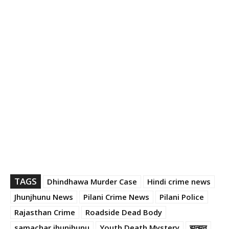
TAGS
Dhindhawa Murder Case
Hindi crime news
Jhunjhunu News
Pilani Crime News
Pilani Police
Rajasthan Crime
Roadside Dead Body
samachar jhunjhunu
Youth Death Mystery
झुन्झुनू