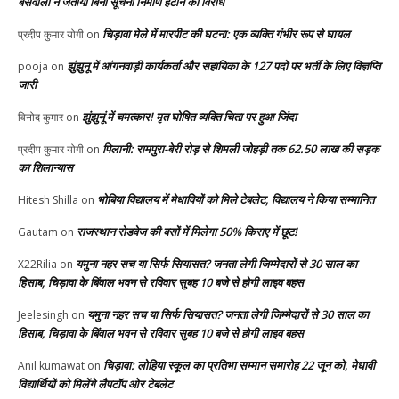
बसवाला ने जताया बिना सूचना निर्माण हटाने का विरोध
चिड़ावा मेले में मारपीट की घटना: एक व्यक्ति गंभीर रूप से घायल
प्रदीप कुमार योगी
on
झुंझुनू में आंगनवाड़ी कार्यकर्ता और सहायिका के 127 पदों पर भर्ती के लिए विज्ञप्ति
pooja
on
जारी
झुंझुनूं में चमत्कार! मृत घोषित व्यक्ति चिता पर हुआ जिंदा
विनोद कुमार
on
पिलानी: रामपुरा-बेरी रोड़ से शिमली जोहड़ी तक 62.50 लाख की सड़क
प्रदीप कुमार योगी
on
का शिलान्यास
भोबिया विद्यालय में मेधावियों को मिले टेबलेट, विद्यालय ने किया सम्मानित
Hitesh Shilla
on
राजस्थान रोडवेज की बसों में मिलेगा 50% किराए में छूट!
Gautam
on
यमुना नहर सच या सिर्फ सियासत? जनता लेगी जिम्मेदारों से 30 साल का
X22Rilia
on
हिसाब, चिड़ावा के बिंवाल भवन से रविवार सुबह 10 बजे से होगी लाइव बहस
यमुना नहर सच या सिर्फ सियासत? जनता लेगी जिम्मेदारों से 30 साल का
Jeelesingh
on
हिसाब, चिड़ावा के बिंवाल भवन से रविवार सुबह 10 बजे से होगी लाइव बहस
चिड़ावा: लोहिया स्कूल का प्रतिभा सम्मान समारोह 22 जून को, मेधावी
Anil kumawat
on
विद्यार्थियों को मिलेंगे लैपटॉप ओर टेबलेट