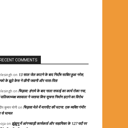
RECENT COMMENTS
13 साल जेल काटने के बाद निर्दोष साबित हुआ नरेश,
elesingh
on
स्को के झूठे केस ने छीनी जवानी और माता-पिता
चिड़ावा: हंगामे के बाद नाला सफाई का कार्य रोका गया,
elesingh
on
्व पालिकाध्यक्ष बसवाला ने जताया बिना सूचना निर्माण हटाने का विरोध
चिड़ावा मेले में मारपीट की घटना: एक व्यक्ति गंभीर
दीप कुमार योगी
on
प से घायल
झुंझुनू में आंगनवाड़ी कार्यकर्ता और सहायिका के 127 पदों पर
oja
on