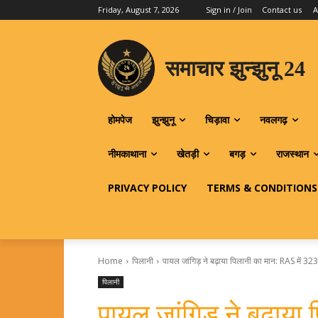
Friday, August 7, 2026
Sign in / Join
Contact us
A
समाचार झुन्झुनू 24
होमपेज
झुन्झुनू
चिड़ावा
नवलगढ़
नीमकाथाना
खेतड़ी
बगड़
राजस्थान
PRIVACY POLICY
TERMS & CONDITIONS
Home
पिलानी
पायल जांगिड़ ने बढ़ाया पिलानी का मान: RAS में 323वी
पिलानी
पायल जांगिड़ ने बढ़ाया