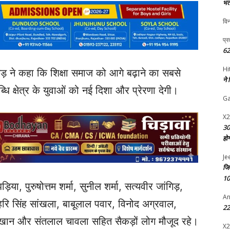
भर्
विन
प्र
62
Hi
िड़ ने कहा कि शिक्षा समाज को आगे बढ़ाने का सबसे
ने
ि क्षेत्र के युवाओं को नई दिशा और प्रेरणा देगी।
G
X2
30
हो
Je
जि
10
िया, पुरुषोत्तम शर्मा, सुनील शर्मा, सत्यवीर जांगिड़,
An
. हरि सिंह सांखला, बाबूलाल पवार, विनोद अग्रवाल,
22 
ूब खान और संतलाल चावला सहित सैकड़ों लोग मौजूद रहे।
X2