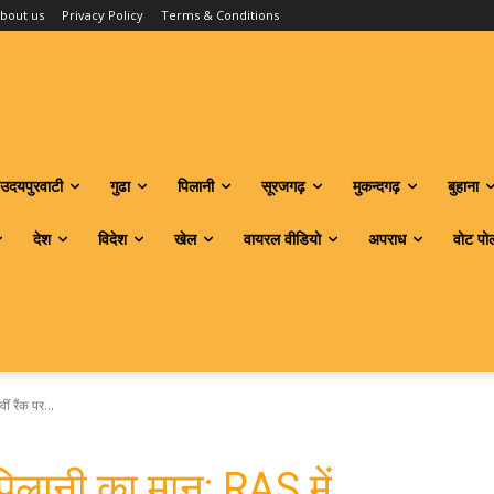
bout us
Privacy Policy
Terms & Conditions
उदयपुरवाटी
गुढा
पिलानी
सूरजगढ़
मुकन्दगढ़
बुहाना
देश
विदेश
खेल
वायरल वीडियो
अपराध
वोट पो
ं रैंक पर...
 पिलानी का मान: RAS में