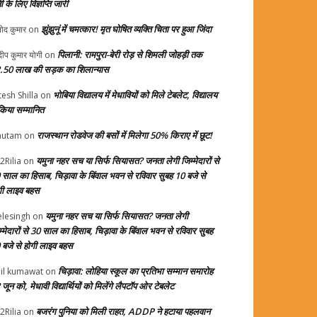
ती के लिए विज्ञप्ति जारी
झुंझुनूं में चमत्कार! मृत घोषित व्यक्ति चिता पर हुआ जिंदा
ोद कुमार
on
पिलानी: रामपुरा-बेरी रोड़ से शिमली जोहड़ी तक
दीप कुमार योगी
on
.50 लाख की सड़क का शिलान्यास
भोबिया विद्यालय में मेधावियों को मिले टेबलेट, विद्यालय
tesh Shilla
on
 किया सम्मानित
राजस्थान रोडवेज की बसों में मिलेगा 50% किराए में छूट!
autam
on
यमुना नहर सच या सिर्फ सियासत? जनता लेगी जिम्मेदारों से
2Rilia
on
 साल का हिसाब, चिड़ावा के बिंवाल भवन से रविवार सुबह 10 बजे से
गी लाइव बहस
यमुना नहर सच या सिर्फ सियासत? जनता लेगी
elesingh
on
म्मेदारों से 30 साल का हिसाब, चिड़ावा के बिंवाल भवन से रविवार सुबह
 बजे से होगी लाइव बहस
चिड़ावा: लोहिया स्कूल का प्रतिभा सम्मान समारोह
il kumawat
on
जून को, मेधावी विद्यार्थियों को मिलेंगे लैपटॉप ओर टेबलेट
बजरंग पुनिया को मिली राहत, ADDP ने हटाया पहलवान
2Rilia
on