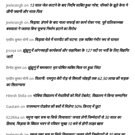
13 साल जेल काटने के बाद निर्दोष साबित हुआ नरेश, पॉस्को के झूठे केस ने
Jeelesingh
on
छीनी जवानी और माता-पिता
चिड़ावा: हंगामे के बाद नाला सफाई का कार्य रोका गया, पूर्व पालिकाध्यक्ष
Jeelesingh
on
बसवाला ने जताया बिना सूचना निर्माण हटाने का विरोध
चिड़ावा मेले में मारपीट की घटना: एक व्यक्ति गंभीर रूप से घायल
प्रदीप कुमार योगी
on
झुंझुनू में आंगनवाड़ी कार्यकर्ता और सहायिका के 127 पदों पर भर्ती के लिए विज्ञप्ति
pooja
on
जारी
झुंझुनूं में चमत्कार! मृत घोषित व्यक्ति चिता पर हुआ जिंदा
विनोद कुमार
on
पिलानी: रामपुरा-बेरी रोड़ से शिमली जोहड़ी तक 62.50 लाख की सड़क
प्रदीप कुमार योगी
on
का शिलान्यास
भोबिया विद्यालय में मेधावियों को मिले टेबलेट, विद्यालय ने किया सम्मानित
Hitesh Shilla
on
राजस्थान रोडवेज की बसों में मिलेगा 50% किराए में छूट!
Gautam
on
यमुना नहर सच या सिर्फ सियासत? जनता लेगी जिम्मेदारों से 30 साल का
X22Rilia
on
हिसाब, चिड़ावा के बिंवाल भवन से रविवार सुबह 10 बजे से होगी लाइव बहस
यमुना नहर सच या सिर्फ सियासत? जनता लेगी जिम्मेदारों से 30 साल का
Jeelesingh
on