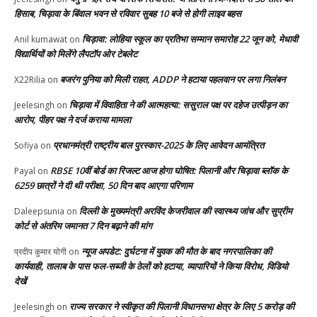
हिसाब, चिड़ावा के बिंवाल भवन से रविवार सुबह 10 बजे से होगी लाइव बहस
चिड़ावा: लोहिया स्कूल का प्रतिभा सम्मान समारोह 22 जून को, मेधावी
Anil kumawat
on
विद्यार्थियों को मिलेंगे लैपटॉप ओर टेबलेट
बजरंग पुनिया को मिली राहत, ADDP ने हटाया पहलवान पर लगा निलंबन
X22Rilia
on
चिड़ावा में विवाहिता ने की आत्महत्या: ससुराल पक्ष पर दहेज उत्पीड़न का
Jeelesingh
on
आरोप, पीहर पक्ष ने दर्ज कराया मामला
प्रधानमंत्री राष्ट्रीय बाल पुरस्कार-2025 के लिए आवेदन आमंत्रित
Sofiya
on
RBSE 10वीं बोर्ड का रिजल्ट आज होगा घोषित: पिलानी और चिड़ावा ब्लॉक के
Payal
on
6259 छात्रों ने दी थी परीक्षा, 50 दिन बाद आएगा परिणाम
दिल्ली के मुख्यमंत्री अरविंद केजरीवाल की स्वास्थ्य जांच और सुप्रीम
Daleepsunia
on
कोर्ट से अंतरिम जमानत 7 दिन बढ़ाने की मांग
न्यूज अपडेट: दुर्घटना में युवक की मौत के बाद नगरपालिका की
प्रदीप कुमार योगी
on
कार्यवाही, तालाब के पास फल-सब्जी के ठेलों को हटाया, व्यापारियों ने किया विरोध, विडियो
देखें
राज्य सरकार ने स्वीकृत की पिलानी विधानसभा क्षेत्र के लिए 5 करोड़ की
Jeelesingh
on