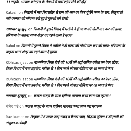
11 सड़कें, भाजपा-कांग्रेस के नेताओं में मची श्रेय लेने की होड़
पिलानी में महा शिवरात्रि से ढप्प की थाप पर फिर गूंजेंगे फाग के राग, विलुप्त हो
Rakesh
on
रही परम्परा को जीवन्त रखे हुए है युवाओं की टोली
समाचार झुन्झुनू
पिलानी में पुराने विवाद में भतीजे ने ही चाचा की गोली मार कर की हत्या:
on
हरियाणा के बाढ़डा थाना क्षेत्र का रहने वाला है मृतक
पिलानी में पुराने विवाद में भतीजे ने ही चाचा की गोली मार कर की हत्या: हरियाणा के
Rahul
on
बाढ़डा थाना क्षेत्र का रहने वाला है मृतक
माध्यमिक शिक्षा बोर्ड की 10वीं की अर्द्ध वार्षिक परीक्षा का पेपर लीक,
ROhitash Jaat
on
शिक्षा विभाग में मचा हड़कंप, परीक्षा से 1 दिन पहले सोशल मीडिया पर आ जाता है पेपर
माध्यमिक शिक्षा बोर्ड की 10वीं की अर्द्ध वार्षिक परीक्षा का पेपर लीक,
ROhitash Jaat
on
शिक्षा विभाग में मचा हड़कंप, परीक्षा से 1 दिन पहले सोशल मीडिया पर आ जाता है पेपर
समाचार झुन्झुनू
कलश यात्रा के साथ श्रीमद भागवत कथा ज्ञान यज्ञ प्रारम्भ
on
कलश यात्रा के साथ श्रीमद भागवत कथा ज्ञान यज्ञ प्रारम्भ
गोविंद पांडे
on
चिड़ावा में 6 लाख रुपए नकद व कैम्पर जब्त, चिड़ावा पुलिस व डीएसटी की
Ravi kumar
on
संयुक्त कार्यवाही