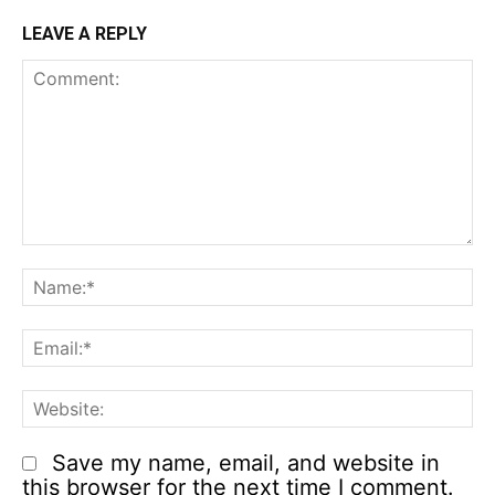
LEAVE A REPLY
Comment:
N
Em
We
Save my name, email, and website in
this browser for the next time I comment.