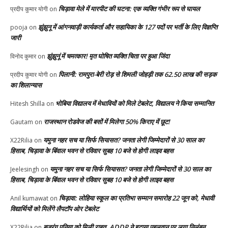
चिड़ावा मेले में मारपीट की घटना: एक व्यक्ति गंभीर रूप से घायल
प्रदीप कुमार योगी
on
झुंझुनू में आंगनवाड़ी कार्यकर्ता और सहायिका के 127 पदों पर भर्ती के लिए विज्ञप्ति
pooja
on
जारी
झुंझुनूं में चमत्कार! मृत घोषित व्यक्ति चिता पर हुआ जिंदा
विनोद कुमार
on
पिलानी: रामपुरा-बेरी रोड़ से शिमली जोहड़ी तक 62.50 लाख की सड़क
प्रदीप कुमार योगी
on
का शिलान्यास
भोबिया विद्यालय में मेधावियों को मिले टेबलेट, विद्यालय ने किया सम्मानित
Hitesh Shilla
on
राजस्थान रोडवेज की बसों में मिलेगा 50% किराए में छूट!
Gautam
on
यमुना नहर सच या सिर्फ सियासत? जनता लेगी जिम्मेदारों से 30 साल का
X22Rilia
on
हिसाब, चिड़ावा के बिंवाल भवन से रविवार सुबह 10 बजे से होगी लाइव बहस
यमुना नहर सच या सिर्फ सियासत? जनता लेगी जिम्मेदारों से 30 साल का
Jeelesingh
on
हिसाब, चिड़ावा के बिंवाल भवन से रविवार सुबह 10 बजे से होगी लाइव बहस
चिड़ावा: लोहिया स्कूल का प्रतिभा सम्मान समारोह 22 जून को, मेधावी
Anil kumawat
on
विद्यार्थियों को मिलेंगे लैपटॉप ओर टेबलेट
बजरंग पुनिया को मिली राहत, ADDP ने हटाया पहलवान पर लगा निलंबन
X22Rilia
on