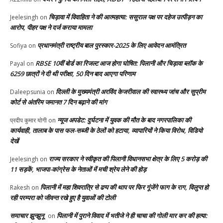
चिड़ावा में विवाहिता ने की आत्महत्या: ससुराल पक्ष पर दहेज उत्पीड़न का
Jeelesingh
on
आरोप, पीहर पक्ष ने दर्ज कराया मामला
प्रधानमंत्री राष्ट्रीय बाल पुरस्कार-2025 के लिए आवेदन आमंत्रित
Sofiya
on
RBSE 10वीं बोर्ड का रिजल्ट आज होगा घोषित: पिलानी और चिड़ावा ब्लॉक के
Payal
on
6259 छात्रों ने दी थी परीक्षा, 50 दिन बाद आएगा परिणाम
दिल्ली के मुख्यमंत्री अरविंद केजरीवाल की स्वास्थ्य जांच और सुप्रीम
Daleepsunia
on
कोर्ट से अंतरिम जमानत 7 दिन बढ़ाने की मांग
न्यूज अपडेट: दुर्घटना में युवक की मौत के बाद नगरपालिका की
प्रदीप कुमार योगी
on
कार्यवाही, तालाब के पास फल-सब्जी के ठेलों को हटाया, व्यापारियों ने किया विरोध, विडियो
देखें
राज्य सरकार ने स्वीकृत की पिलानी विधानसभा क्षेत्र के लिए 5 करोड़ की
Jeelesingh
on
11 सड़कें, भाजपा-कांग्रेस के नेताओं में मची श्रेय लेने की होड़
पिलानी में महा शिवरात्रि से ढप्प की थाप पर फिर गूंजेंगे फाग के राग, विलुप्त हो
Rakesh
on
रही परम्परा को जीवन्त रखे हुए है युवाओं की टोली
समाचार झुन्झुनू
पिलानी में पुराने विवाद में भतीजे ने ही चाचा की गोली मार कर की हत्या:
on