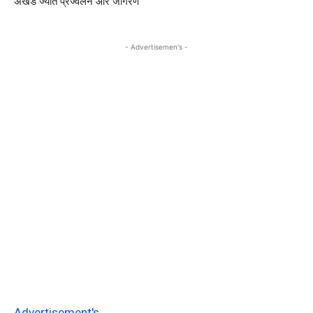
अखंड ज्योत प्रज्वलन और जागरण
- Advertisemen's -
Advertisement's