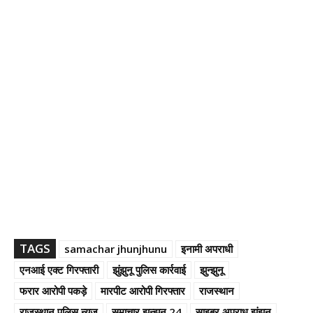
TAGS
samachar jhunjhunu
इनामी अपराधी
एनआई एक्ट गिरफ्तारी
झुंझुनू पुलिस कार्रवाई
झुन्झुनू
फरार आरोपी पकड़े
मारपीट आरोपी गिरफ्तार
राजस्थान
राजस्थान पुलिस न्यूज
समाचार झुन्झुनू 24
साइबर अपराध झुंझुनू