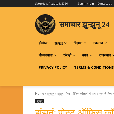
Saturday, August 8, 2026
Sign in / Join
Contact us
समाचार झुन्झुनू 24
होमपेज
झुन्झुनू
चिड़ावा
नवलगढ़
नीमकाथाना
खेतड़ी
बगड़
राजस्थान
PRIVACY POLICY
TERMS & CONDITIONS
Home
झुन्झुनू
झुंझुनूं: पोस्ट ऑफिस कॉलोनी में आवाम ग्रुप ने किया 
झुन्झुनू
झुंझुनूं: पोस्ट ऑफिस कॉ