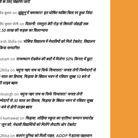
ती के लिए विज्ञप्ति जारी
झुंझुनूं में चमत्कार! मृत घोषित व्यक्ति चिता पर हुआ जिंदा
ोद कुमार
on
पिलानी: रामपुरा-बेरी रोड़ से शिमली जोहड़ी तक
दीप कुमार योगी
on
.50 लाख की सड़क का शिलान्यास
भोबिया विद्यालय में मेधावियों को मिले टेबलेट, विद्यालय
tesh Shilla
on
 किया सम्मानित
राजस्थान रोडवेज की बसों में मिलेगा 50% किराए में छूट!
autam
on
यमुना नहर सच या सिर्फ सियासत? जनता लेगी जिम्मेदारों से
2Rilia
on
 साल का हिसाब, चिड़ावा के बिंवाल भवन से रविवार सुबह 10 बजे से
गी लाइव बहस
यमुना नहर सच या सिर्फ सियासत? जनता लेगी
elesingh
on
म्मेदारों से 30 साल का हिसाब, चिड़ावा के बिंवाल भवन से रविवार सुबह
 बजे से होगी लाइव बहस
चिड़ावा: लोहिया स्कूल का प्रतिभा सम्मान समारोह
il kumawat
on
जून को, मेधावी विद्यार्थियों को मिलेंगे लैपटॉप ओर टेबलेट
बजरंग पुनिया को मिली राहत, ADDP ने हटाया पहलवान
2Rilia
on