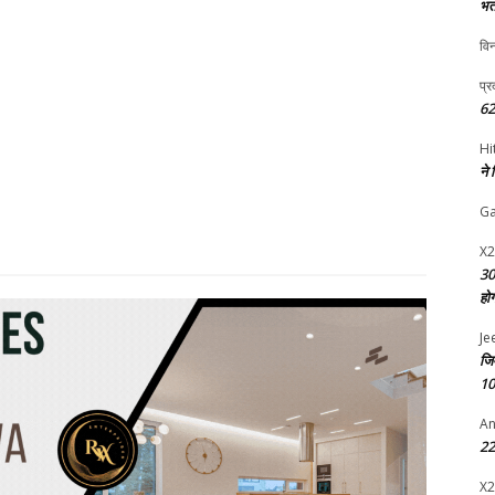
भर्
विन
प्र
62
Hi
ने
G
X2
30
हो
Je
जि
10
An
22 
X2