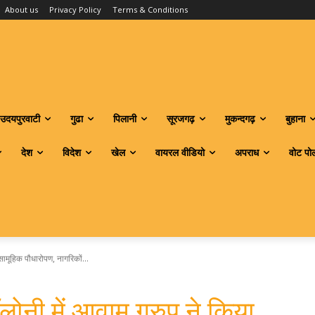
About us
Privacy Policy
Terms & Conditions
उदयपुरवाटी
गुढा
पिलानी
सूरजगढ़
मुकन्दगढ़
बुहाना
देश
विदेश
खेल
वायरल वीडियो
अपराध
वोट पो
सामूहिक पौधारोपण, नागरिकों...
लोनी में आवाम ग्रुप ने किया