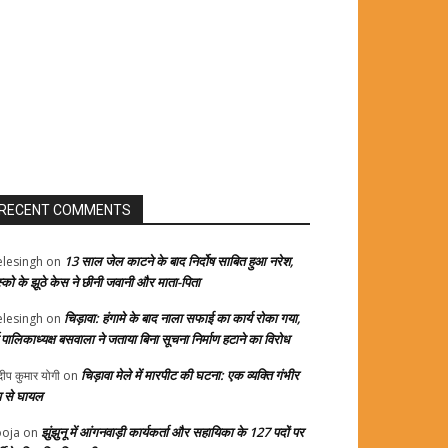
RECENT COMMENTS
13 साल जेल काटने के बाद निर्दोष साबित हुआ नरेश,
elesingh
on
स्को के झूठे केस ने छीनी जवानी और माता-पिता
चिड़ावा: हंगामे के बाद नाला सफाई का कार्य रोका गया,
elesingh
on
्व पालिकाध्यक्ष बसवाला ने जताया बिना सूचना निर्माण हटाने का विरोध
चिड़ावा मेले में मारपीट की घटना: एक व्यक्ति गंभीर
दीप कुमार योगी
on
प से घायल
झुंझुनू में आंगनवाड़ी कार्यकर्ता और सहायिका के 127 पदों पर
oja
on