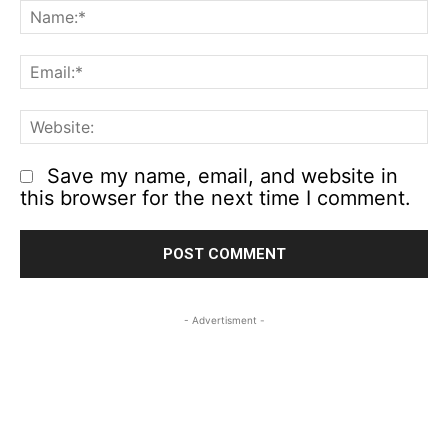
N
Em
We
Save my name, email, and website in
this browser for the next time I comment.
- Advertisment -