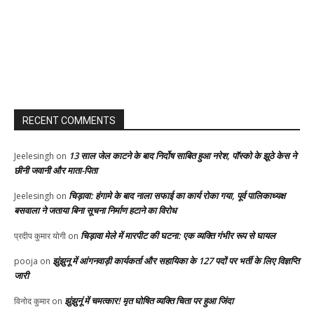
RECENT COMMENTS
13 साल जेल काटने के बाद निर्दोष साबित हुआ नरेश, पॉस्को के झूठे केस ने
Jeelesingh
on
छीनी जवानी और माता-पिता
चिड़ावा: हंगामे के बाद नाला सफाई का कार्य रोका गया, पूर्व पालिकाध्यक्ष
Jeelesingh
on
बसवाला ने जताया बिना सूचना निर्माण हटाने का विरोध
चिड़ावा मेले में मारपीट की घटना: एक व्यक्ति गंभीर रूप से घायल
प्रदीप कुमार योगी
on
झुंझुनू में आंगनवाड़ी कार्यकर्ता और सहायिका के 127 पदों पर भर्ती के लिए विज्ञप्ति
pooja
on
जारी
झुंझुनूं में चमत्कार! मृत घोषित व्यक्ति चिता पर हुआ जिंदा
विनोद कुमार
on