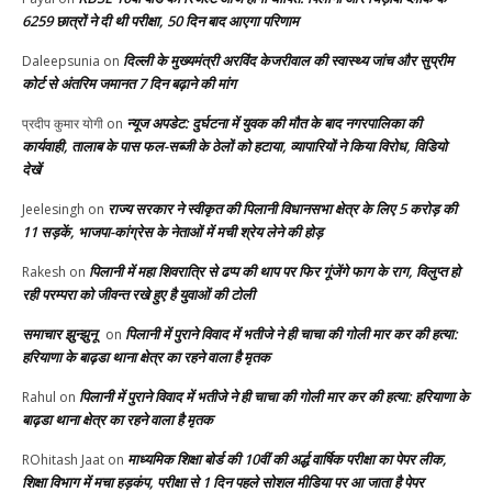
6259 छात्रों ने दी थी परीक्षा, 50 दिन बाद आएगा परिणाम
दिल्ली के मुख्यमंत्री अरविंद केजरीवाल की स्वास्थ्य जांच और सुप्रीम
Daleepsunia
on
कोर्ट से अंतरिम जमानत 7 दिन बढ़ाने की मांग
न्यूज अपडेट: दुर्घटना में युवक की मौत के बाद नगरपालिका की
प्रदीप कुमार योगी
on
कार्यवाही, तालाब के पास फल-सब्जी के ठेलों को हटाया, व्यापारियों ने किया विरोध, विडियो
देखें
राज्य सरकार ने स्वीकृत की पिलानी विधानसभा क्षेत्र के लिए 5 करोड़ की
Jeelesingh
on
11 सड़कें, भाजपा-कांग्रेस के नेताओं में मची श्रेय लेने की होड़
पिलानी में महा शिवरात्रि से ढप्प की थाप पर फिर गूंजेंगे फाग के राग, विलुप्त हो
Rakesh
on
रही परम्परा को जीवन्त रखे हुए है युवाओं की टोली
समाचार झुन्झुनू
पिलानी में पुराने विवाद में भतीजे ने ही चाचा की गोली मार कर की हत्या:
on
हरियाणा के बाढ़डा थाना क्षेत्र का रहने वाला है मृतक
पिलानी में पुराने विवाद में भतीजे ने ही चाचा की गोली मार कर की हत्या: हरियाणा के
Rahul
on
बाढ़डा थाना क्षेत्र का रहने वाला है मृतक
माध्यमिक शिक्षा बोर्ड की 10वीं की अर्द्ध वार्षिक परीक्षा का पेपर लीक,
ROhitash Jaat
on
शिक्षा विभाग में मचा हड़कंप, परीक्षा से 1 दिन पहले सोशल मीडिया पर आ जाता है पेपर