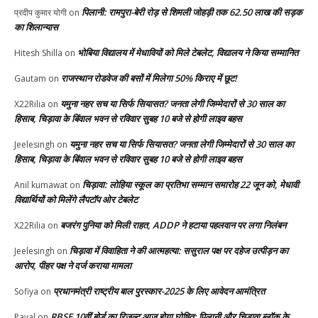
पिलानी: रामपुरा-बेरी रोड़ से शिमली जोहड़ी तक 62.50 लाख की सड़क
प्रदीप कुमार योगी
on
का शिलान्यास
भोबिया विद्यालय में मेधावियों को मिले टेबलेट, विद्यालय ने किया सम्मानित
Hitesh Shilla
on
राजस्थान रोडवेज की बसों में मिलेगा 50% किराए में छूट!
Gautam
on
यमुना नहर सच या सिर्फ सियासत? जनता लेगी जिम्मेदारों से 30 साल का
X22Rilia
on
हिसाब, चिड़ावा के बिंवाल भवन से रविवार सुबह 10 बजे से होगी लाइव बहस
यमुना नहर सच या सिर्फ सियासत? जनता लेगी जिम्मेदारों से 30 साल का
Jeelesingh
on
हिसाब, चिड़ावा के बिंवाल भवन से रविवार सुबह 10 बजे से होगी लाइव बहस
चिड़ावा: लोहिया स्कूल का प्रतिभा सम्मान समारोह 22 जून को, मेधावी
Anil kumawat
on
विद्यार्थियों को मिलेंगे लैपटॉप ओर टेबलेट
बजरंग पुनिया को मिली राहत, ADDP ने हटाया पहलवान पर लगा निलंबन
X22Rilia
on
चिड़ावा में विवाहिता ने की आत्महत्या: ससुराल पक्ष पर दहेज उत्पीड़न का
Jeelesingh
on
आरोप, पीहर पक्ष ने दर्ज कराया मामला
प्रधानमंत्री राष्ट्रीय बाल पुरस्कार-2025 के लिए आवेदन आमंत्रित
Sofiya
on
RBSE 10वीं बोर्ड का रिजल्ट आज होगा घोषित: पिलानी और चिड़ावा ब्लॉक के
Payal
on