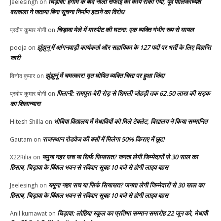
चिड़ावा: हंगामे के बाद नाला सफाई का कार्य रोका गया, पूर्व पालिकाध्यक्ष
Jeelesingh
on
बसवाला ने जताया बिना सूचना निर्माण हटाने का विरोध
चिड़ावा मेले में मारपीट की घटना: एक व्यक्ति गंभीर रूप से घायल
प्रदीप कुमार योगी
on
झुंझुनू में आंगनवाड़ी कार्यकर्ता और सहायिका के 127 पदों पर भर्ती के लिए विज्ञप्ति
pooja
on
जारी
झुंझुनूं में चमत्कार! मृत घोषित व्यक्ति चिता पर हुआ जिंदा
विनोद कुमार
on
पिलानी: रामपुरा-बेरी रोड़ से शिमली जोहड़ी तक 62.50 लाख की सड़क
प्रदीप कुमार योगी
on
का शिलान्यास
भोबिया विद्यालय में मेधावियों को मिले टेबलेट, विद्यालय ने किया सम्मानित
Hitesh Shilla
on
राजस्थान रोडवेज की बसों में मिलेगा 50% किराए में छूट!
Gautam
on
यमुना नहर सच या सिर्फ सियासत? जनता लेगी जिम्मेदारों से 30 साल का
X22Rilia
on
हिसाब, चिड़ावा के बिंवाल भवन से रविवार सुबह 10 बजे से होगी लाइव बहस
यमुना नहर सच या सिर्फ सियासत? जनता लेगी जिम्मेदारों से 30 साल का
Jeelesingh
on
हिसाब, चिड़ावा के बिंवाल भवन से रविवार सुबह 10 बजे से होगी लाइव बहस
चिड़ावा: लोहिया स्कूल का प्रतिभा सम्मान समारोह 22 जून को, मेधावी
Anil kumawat
on