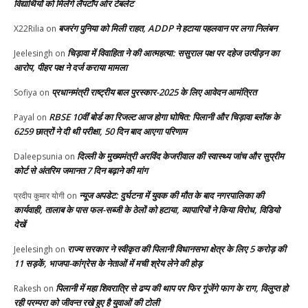
विद्यार्थियों को मिलेंगे लैपटॉप ओर टेबलेट
बजरंग पुनिया को मिली राहत, ADDP ने हटाया पहलवान पर लगा निलंबन
X22Rilia
on
चिड़ावा में विवाहिता ने की आत्महत्या: ससुराल पक्ष पर दहेज उत्पीड़न का
Jeelesingh
on
आरोप, पीहर पक्ष ने दर्ज कराया मामला
प्रधानमंत्री राष्ट्रीय बाल पुरस्कार-2025 के लिए आवेदन आमंत्रित
Sofiya
on
RBSE 10वीं बोर्ड का रिजल्ट आज होगा घोषित: पिलानी और चिड़ावा ब्लॉक के
Payal
on
6259 छात्रों ने दी थी परीक्षा, 50 दिन बाद आएगा परिणाम
दिल्ली के मुख्यमंत्री अरविंद केजरीवाल की स्वास्थ्य जांच और सुप्रीम
Daleepsunia
on
कोर्ट से अंतरिम जमानत 7 दिन बढ़ाने की मांग
न्यूज अपडेट: दुर्घटना में युवक की मौत के बाद नगरपालिका की
प्रदीप कुमार योगी
on
कार्यवाही, तालाब के पास फल-सब्जी के ठेलों को हटाया, व्यापारियों ने किया विरोध, विडियो
देखें
राज्य सरकार ने स्वीकृत की पिलानी विधानसभा क्षेत्र के लिए 5 करोड़ की
Jeelesingh
on
11 सड़कें, भाजपा-कांग्रेस के नेताओं में मची श्रेय लेने की होड़
पिलानी में महा शिवरात्रि से ढप्प की थाप पर फिर गूंजेंगे फाग के राग, विलुप्त हो
Rakesh
on
रही परम्परा को जीवन्त रखे हुए है युवाओं की टोली