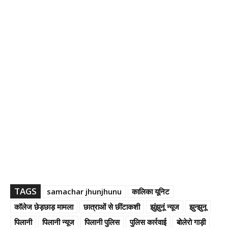
TAGS
samachar jhunjhunu
कालिका यूनिट
कॉलेज छेड़छाड़ मामला
छात्राओं से छींटाकशी
झुंझुनूं न्यूज
झुन्झुनू
पिलानी
पिलानी न्यूज
पिलानी पुलिस
पुलिस कार्रवाई
बोलेरो गाड़ी