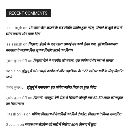
RECENT COMMENTS
13 साल जेल काटने के बाद निर्दोष साबित हुआ नरेश, पॉस्को के झूठे केस ने
Jeelesingh
on
छीनी जवानी और माता-पिता
चिड़ावा: हंगामे के बाद नाला सफाई का कार्य रोका गया, पूर्व पालिकाध्यक्ष
Jeelesingh
on
बसवाला ने जताया बिना सूचना निर्माण हटाने का विरोध
चिड़ावा मेले में मारपीट की घटना: एक व्यक्ति गंभीर रूप से घायल
प्रदीप कुमार योगी
on
झुंझुनू में आंगनवाड़ी कार्यकर्ता और सहायिका के 127 पदों पर भर्ती के लिए विज्ञप्ति
pooja
on
जारी
झुंझुनूं में चमत्कार! मृत घोषित व्यक्ति चिता पर हुआ जिंदा
विनोद कुमार
on
पिलानी: रामपुरा-बेरी रोड़ से शिमली जोहड़ी तक 62.50 लाख की सड़क
प्रदीप कुमार योगी
on
का शिलान्यास
भोबिया विद्यालय में मेधावियों को मिले टेबलेट, विद्यालय ने किया सम्मानित
Hitesh Shilla
on
राजस्थान रोडवेज की बसों में मिलेगा 50% किराए में छूट!
Gautam
on