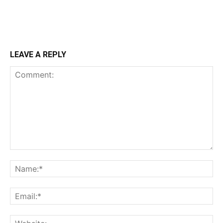
LEAVE A REPLY
Comment:
N
Em
We