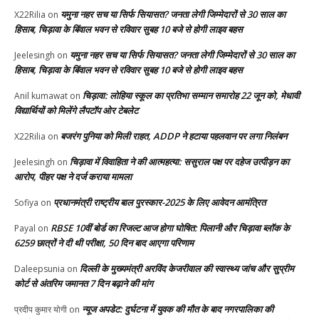
यमुना नहर सच या सिर्फ सियासत? जनता लेगी जिम्मेदारों से 30 साल का
X22Rilia
on
हिसाब, चिड़ावा के बिंवाल भवन से रविवार सुबह 10 बजे से होगी लाइव बहस
यमुना नहर सच या सिर्फ सियासत? जनता लेगी जिम्मेदारों से 30 साल का
Jeelesingh
on
हिसाब, चिड़ावा के बिंवाल भवन से रविवार सुबह 10 बजे से होगी लाइव बहस
चिड़ावा: लोहिया स्कूल का प्रतिभा सम्मान समारोह 22 जून को, मेधावी
Anil kumawat
on
विद्यार्थियों को मिलेंगे लैपटॉप ओर टेबलेट
बजरंग पुनिया को मिली राहत, ADDP ने हटाया पहलवान पर लगा निलंबन
X22Rilia
on
चिड़ावा में विवाहिता ने की आत्महत्या: ससुराल पक्ष पर दहेज उत्पीड़न का
Jeelesingh
on
आरोप, पीहर पक्ष ने दर्ज कराया मामला
प्रधानमंत्री राष्ट्रीय बाल पुरस्कार-2025 के लिए आवेदन आमंत्रित
Sofiya
on
RBSE 10वीं बोर्ड का रिजल्ट आज होगा घोषित: पिलानी और चिड़ावा ब्लॉक के
Payal
on
6259 छात्रों ने दी थी परीक्षा, 50 दिन बाद आएगा परिणाम
दिल्ली के मुख्यमंत्री अरविंद केजरीवाल की स्वास्थ्य जांच और सुप्रीम
Daleepsunia
on
कोर्ट से अंतरिम जमानत 7 दिन बढ़ाने की मांग
न्यूज अपडेट: दुर्घटना में युवक की मौत के बाद नगरपालिका की
प्रदीप कुमार योगी
on