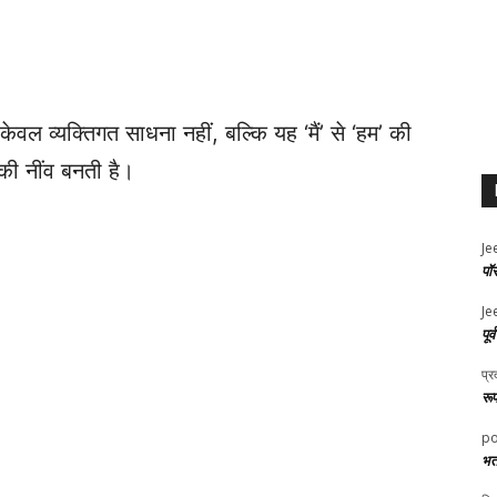
केवल व्यक्तिगत साधना नहीं, बल्कि यह ‘मैं’ से ‘हम’ की
 की नींव बनती है।
Je
पॉ
Je
पूर
प्र
रू
po
भर्