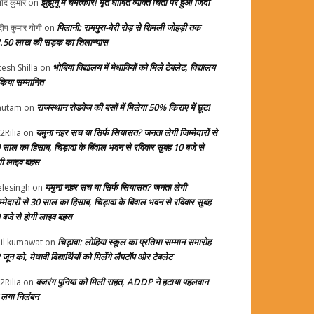
झुंझुनूं में चमत्कार! मृत घोषित व्यक्ति चिता पर हुआ जिंदा
ोद कुमार
on
पिलानी: रामपुरा-बेरी रोड़ से शिमली जोहड़ी तक
दीप कुमार योगी
on
.50 लाख की सड़क का शिलान्यास
भोबिया विद्यालय में मेधावियों को मिले टेबलेट, विद्यालय
tesh Shilla
on
 किया सम्मानित
राजस्थान रोडवेज की बसों में मिलेगा 50% किराए में छूट!
autam
on
यमुना नहर सच या सिर्फ सियासत? जनता लेगी जिम्मेदारों से
2Rilia
on
 साल का हिसाब, चिड़ावा के बिंवाल भवन से रविवार सुबह 10 बजे से
गी लाइव बहस
यमुना नहर सच या सिर्फ सियासत? जनता लेगी
elesingh
on
म्मेदारों से 30 साल का हिसाब, चिड़ावा के बिंवाल भवन से रविवार सुबह
 बजे से होगी लाइव बहस
चिड़ावा: लोहिया स्कूल का प्रतिभा सम्मान समारोह
il kumawat
on
जून को, मेधावी विद्यार्थियों को मिलेंगे लैपटॉप ओर टेबलेट
बजरंग पुनिया को मिली राहत, ADDP ने हटाया पहलवान
2Rilia
on
 लगा निलंबन