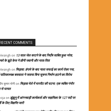
RECENT COMMENTS
13 साल जेल काटने के बाद निर्दोष साबित हुआ नरेश,
elesingh
on
स्को के झूठे केस ने छीनी जवानी और माता-पिता
चिड़ावा: हंगामे के बाद नाला सफाई का कार्य रोका गया,
elesingh
on
्व पालिकाध्यक्ष बसवाला ने जताया बिना सूचना निर्माण हटाने का विरोध
चिड़ावा मेले में मारपीट की घटना: एक व्यक्ति गंभीर
दीप कुमार योगी
on
प से घायल
झुंझुनू में आंगनवाड़ी कार्यकर्ता और सहायिका के 127 पदों पर
oja
on
ती के लिए विज्ञप्ति जारी