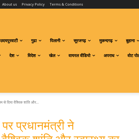
About us
Privacy Policy
Terms & Conditions
उदयपुरवाटी
गुढा
पिलानी
सूरजगढ़
मुकन्दगढ़
बुहाना
देश
विदेश
खेल
वायरल वीडियो
अपराध
वोट पो
म से दिया वैश्विक शांति और...
पर प्रधानमंत्री ने