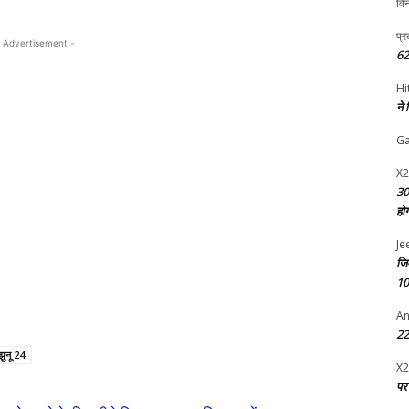
विन
प्र
 Advertisement -
62
Hi
ने
G
X2
30
हो
Je
जि
10
An
22 
झुनू 24
X2
पर