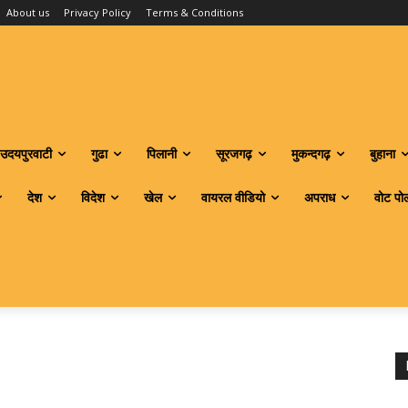
About us
Privacy Policy
Terms & Conditions
उदयपुरवाटी
गुढा
पिलानी
सूरजगढ़
मुकन्दगढ़
बुहाना
देश
विदेश
खेल
वायरल वीडियो
अपराध
वोट पो