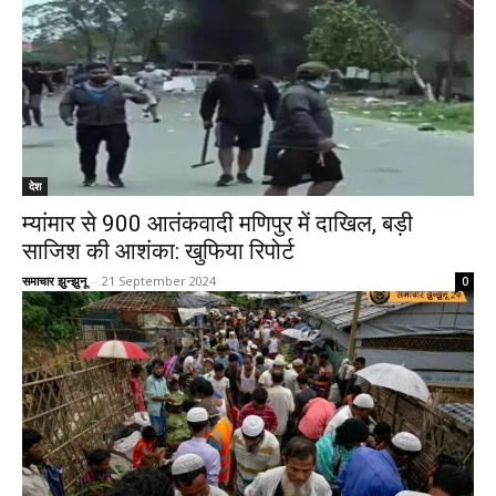
देश
म्यांमार से 900 आतंकवादी मणिपुर में दाखिल, बड़ी
साजिश की आशंका: खुफिया रिपोर्ट
समाचार झुन्झुनू
-
21 September 2024
0