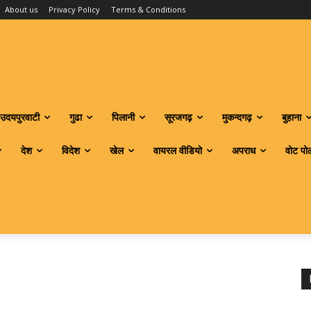
About us
Privacy Policy
Terms & Conditions
उदयपुरवाटी
गुढा
पिलानी
सूरजगढ़
मुकन्दगढ़
बुहाना
देश
विदेश
खेल
वायरल वीडियो
अपराध
वोट पो