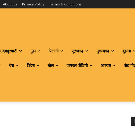
About us
Privacy Policy
Terms & Conditions
उदयपुरवाटी
गुढा
पिलानी
सूरजगढ़
मुकन्दगढ़
बुहाना
देश
विदेश
खेल
वायरल वीडियो
अपराध
वोट पो