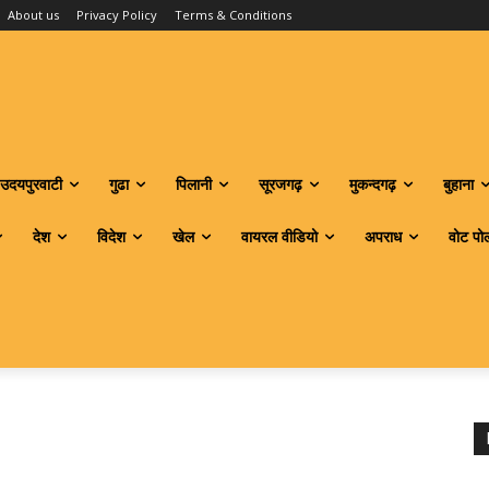
About us
Privacy Policy
Terms & Conditions
उदयपुरवाटी
गुढा
पिलानी
सूरजगढ़
मुकन्दगढ़
बुहाना
देश
विदेश
खेल
वायरल वीडियो
अपराध
वोट पो