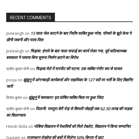
RECENT COMMENTS
13 साल जेल काटने के बाद निर्दोष साबित हुआ नरेश, पॉस्को के झूठे केस ने
Jeelesingh
on
छीनी जवानी और माता-पिता
चिड़ावा: हंगामे के बाद नाला सफाई का कार्य रोका गया, पूर्व पालिकाध्यक्ष
Jeelesingh
on
बसवाला ने जताया बिना सूचना निर्माण हटाने का विरोध
चिड़ावा मेले में मारपीट की घटना: एक व्यक्ति गंभीर रूप से घायल
प्रदीप कुमार योगी
on
झुंझुनू में आंगनवाड़ी कार्यकर्ता और सहायिका के 127 पदों पर भर्ती के लिए विज्ञप्ति
pooja
on
जारी
झुंझुनूं में चमत्कार! मृत घोषित व्यक्ति चिता पर हुआ जिंदा
विनोद कुमार
on
पिलानी: रामपुरा-बेरी रोड़ से शिमली जोहड़ी तक 62.50 लाख की सड़क
प्रदीप कुमार योगी
on
का शिलान्यास
भोबिया विद्यालय में मेधावियों को मिले टेबलेट, विद्यालय ने किया सम्मानित
Hitesh Shilla
on
राजस्थान रोडवेज की बसों में मिलेगा 50% किराए में छूट!
Gautam
on