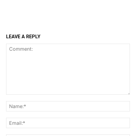
LEAVE A REPLY
Comment:
N
Em