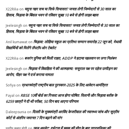
यमुना नहर सच या सिर्फ सियासत? जनता लेगी जिम्मेदारों से 30 साल का
X22Rilia
on
हिसाब, चिड़ावा के बिंवाल भवन से रविवार सुबह 10 बजे से होगी लाइव बहस
यमुना नहर सच या सिर्फ सियासत? जनता लेगी जिम्मेदारों से 30 साल का
Jeelesingh
on
हिसाब, चिड़ावा के बिंवाल भवन से रविवार सुबह 10 बजे से होगी लाइव बहस
चिड़ावा: लोहिया स्कूल का प्रतिभा सम्मान समारोह 22 जून को, मेधावी
Anil kumawat
on
विद्यार्थियों को मिलेंगे लैपटॉप ओर टेबलेट
बजरंग पुनिया को मिली राहत, ADDP ने हटाया पहलवान पर लगा निलंबन
X22Rilia
on
चिड़ावा में विवाहिता ने की आत्महत्या: ससुराल पक्ष पर दहेज उत्पीड़न का
Jeelesingh
on
आरोप, पीहर पक्ष ने दर्ज कराया मामला
प्रधानमंत्री राष्ट्रीय बाल पुरस्कार-2025 के लिए आवेदन आमंत्रित
Sofiya
on
RBSE 10वीं बोर्ड का रिजल्ट आज होगा घोषित: पिलानी और चिड़ावा ब्लॉक के
Payal
on
6259 छात्रों ने दी थी परीक्षा, 50 दिन बाद आएगा परिणाम
दिल्ली के मुख्यमंत्री अरविंद केजरीवाल की स्वास्थ्य जांच और सुप्रीम
Daleepsunia
on
कोर्ट से अंतरिम जमानत 7 दिन बढ़ाने की मांग
न्यूज अपडेट: दुर्घटना में युवक की मौत के बाद नगरपालिका की
प्रदीप कुमार योगी
on