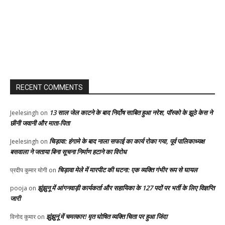
RECENT COMMENTS
13 साल जेल काटने के बाद निर्दोष साबित हुआ नरेश, पॉस्को के झूठे केस ने
Jeelesingh
on
छीनी जवानी और माता-पिता
चिड़ावा: हंगामे के बाद नाला सफाई का कार्य रोका गया, पूर्व पालिकाध्यक्ष
Jeelesingh
on
बसवाला ने जताया बिना सूचना निर्माण हटाने का विरोध
चिड़ावा मेले में मारपीट की घटना: एक व्यक्ति गंभीर रूप से घायल
प्रदीप कुमार योगी
on
झुंझुनू में आंगनवाड़ी कार्यकर्ता और सहायिका के 127 पदों पर भर्ती के लिए विज्ञप्ति
pooja
on
जारी
झुंझुनूं में चमत्कार! मृत घोषित व्यक्ति चिता पर हुआ जिंदा
विनोद कुमार
on