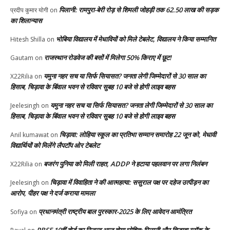
पिलानी: रामपुरा-बेरी रोड़ से शिमली जोहड़ी तक 62.50 लाख की सड़क
प्रदीप कुमार योगी
on
का शिलान्यास
भोबिया विद्यालय में मेधावियों को मिले टेबलेट, विद्यालय ने किया सम्मानित
Hitesh Shilla
on
राजस्थान रोडवेज की बसों में मिलेगा 50% किराए में छूट!
Gautam
on
यमुना नहर सच या सिर्फ सियासत? जनता लेगी जिम्मेदारों से 30 साल का
X22Rilia
on
हिसाब, चिड़ावा के बिंवाल भवन से रविवार सुबह 10 बजे से होगी लाइव बहस
यमुना नहर सच या सिर्फ सियासत? जनता लेगी जिम्मेदारों से 30 साल का
Jeelesingh
on
हिसाब, चिड़ावा के बिंवाल भवन से रविवार सुबह 10 बजे से होगी लाइव बहस
चिड़ावा: लोहिया स्कूल का प्रतिभा सम्मान समारोह 22 जून को, मेधावी
Anil kumawat
on
विद्यार्थियों को मिलेंगे लैपटॉप ओर टेबलेट
बजरंग पुनिया को मिली राहत, ADDP ने हटाया पहलवान पर लगा निलंबन
X22Rilia
on
चिड़ावा में विवाहिता ने की आत्महत्या: ससुराल पक्ष पर दहेज उत्पीड़न का
Jeelesingh
on
आरोप, पीहर पक्ष ने दर्ज कराया मामला
प्रधानमंत्री राष्ट्रीय बाल पुरस्कार-2025 के लिए आवेदन आमंत्रित
Sofiya
on