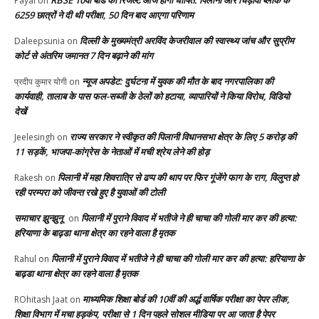
RBSE 10वीं बोर्ड का रिजल्ट आज होगा घोषित: पिलानी और चिड़ावा ब्लॉक के
Payal
on
6259 छात्रों ने दी थी परीक्षा, 50 दिन बाद आएगा परिणाम
दिल्ली के मुख्यमंत्री अरविंद केजरीवाल की स्वास्थ्य जांच और सुप्रीम
Daleepsunia
on
कोर्ट से अंतरिम जमानत 7 दिन बढ़ाने की मांग
न्यूज अपडेट: दुर्घटना में युवक की मौत के बाद नगरपालिका की
प्रदीप कुमार योगी
on
कार्यवाही, तालाब के पास फल-सब्जी के ठेलों को हटाया, व्यापारियों ने किया विरोध, विडियो
देखें
राज्य सरकार ने स्वीकृत की पिलानी विधानसभा क्षेत्र के लिए 5 करोड़ की
Jeelesingh
on
11 सड़कें, भाजपा-कांग्रेस के नेताओं में मची श्रेय लेने की होड़
पिलानी में महा शिवरात्रि से ढप्प की थाप पर फिर गूंजेंगे फाग के राग, विलुप्त हो
Rakesh
on
रही परम्परा को जीवन्त रखे हुए है युवाओं की टोली
समाचार झुन्झुनू
पिलानी में पुराने विवाद में भतीजे ने ही चाचा की गोली मार कर की हत्या:
on
हरियाणा के बाढ़डा थाना क्षेत्र का रहने वाला है मृतक
पिलानी में पुराने विवाद में भतीजे ने ही चाचा की गोली मार कर की हत्या: हरियाणा के
Rahul
on
बाढ़डा थाना क्षेत्र का रहने वाला है मृतक
माध्यमिक शिक्षा बोर्ड की 10वीं की अर्द्ध वार्षिक परीक्षा का पेपर लीक,
ROhitash Jaat
on
शिक्षा विभाग में मचा हड़कंप, परीक्षा से 1 दिन पहले सोशल मीडिया पर आ जाता है पेपर