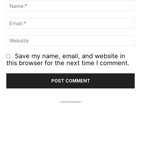
N
Em
We
Save my name, email, and website in
this browser for the next time I comment.
- Advertisment -