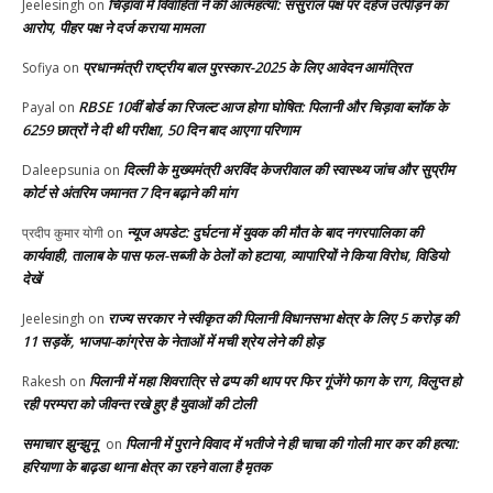
चिड़ावा में विवाहिता ने की आत्महत्या: ससुराल पक्ष पर दहेज उत्पीड़न का
Jeelesingh
on
आरोप, पीहर पक्ष ने दर्ज कराया मामला
प्रधानमंत्री राष्ट्रीय बाल पुरस्कार-2025 के लिए आवेदन आमंत्रित
Sofiya
on
RBSE 10वीं बोर्ड का रिजल्ट आज होगा घोषित: पिलानी और चिड़ावा ब्लॉक के
Payal
on
6259 छात्रों ने दी थी परीक्षा, 50 दिन बाद आएगा परिणाम
दिल्ली के मुख्यमंत्री अरविंद केजरीवाल की स्वास्थ्य जांच और सुप्रीम
Daleepsunia
on
कोर्ट से अंतरिम जमानत 7 दिन बढ़ाने की मांग
न्यूज अपडेट: दुर्घटना में युवक की मौत के बाद नगरपालिका की
प्रदीप कुमार योगी
on
कार्यवाही, तालाब के पास फल-सब्जी के ठेलों को हटाया, व्यापारियों ने किया विरोध, विडियो
देखें
राज्य सरकार ने स्वीकृत की पिलानी विधानसभा क्षेत्र के लिए 5 करोड़ की
Jeelesingh
on
11 सड़कें, भाजपा-कांग्रेस के नेताओं में मची श्रेय लेने की होड़
पिलानी में महा शिवरात्रि से ढप्प की थाप पर फिर गूंजेंगे फाग के राग, विलुप्त हो
Rakesh
on
रही परम्परा को जीवन्त रखे हुए है युवाओं की टोली
समाचार झुन्झुनू
पिलानी में पुराने विवाद में भतीजे ने ही चाचा की गोली मार कर की हत्या:
on
हरियाणा के बाढ़डा थाना क्षेत्र का रहने वाला है मृतक