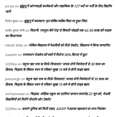
झुंझुनू में आंगनवाड़ी कार्यकर्ता और सहायिका के 127 पदों पर भर्ती के लिए विज्ञप्ति
pooja
on
जारी
झुंझुनूं में चमत्कार! मृत घोषित व्यक्ति चिता पर हुआ जिंदा
विनोद कुमार
on
पिलानी: रामपुरा-बेरी रोड़ से शिमली जोहड़ी तक 62.50 लाख की सड़क
प्रदीप कुमार योगी
on
का शिलान्यास
भोबिया विद्यालय में मेधावियों को मिले टेबलेट, विद्यालय ने किया सम्मानित
Hitesh Shilla
on
राजस्थान रोडवेज की बसों में मिलेगा 50% किराए में छूट!
Gautam
on
यमुना नहर सच या सिर्फ सियासत? जनता लेगी जिम्मेदारों से 30 साल का
X22Rilia
on
हिसाब, चिड़ावा के बिंवाल भवन से रविवार सुबह 10 बजे से होगी लाइव बहस
यमुना नहर सच या सिर्फ सियासत? जनता लेगी जिम्मेदारों से 30 साल का
Jeelesingh
on
हिसाब, चिड़ावा के बिंवाल भवन से रविवार सुबह 10 बजे से होगी लाइव बहस
चिड़ावा: लोहिया स्कूल का प्रतिभा सम्मान समारोह 22 जून को, मेधावी
Anil kumawat
on
विद्यार्थियों को मिलेंगे लैपटॉप ओर टेबलेट
बजरंग पुनिया को मिली राहत, ADDP ने हटाया पहलवान पर लगा निलंबन
X22Rilia
on