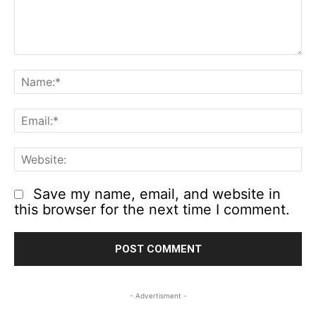
Comment:
N
Em
We
Save my name, email, and website in
this browser for the next time I comment.
- Advertisment -