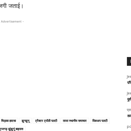
ाजगी जताई।
 Advertisement -
Je
पॉ
Je
पूर
प्र
रू
चिड़ावा हादसा
झुन्झुनू
ट्रैक्टर ट्रॉली पलटी
ताजा स्थानीय समाचार
पिकअप पलटी
po
ूरजगढ़ झुंझुनूं बाइपास