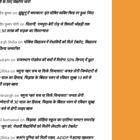
ती के लिए विज्ञप्ति जारी
झुंझुनूं में चमत्कार! मृत घोषित व्यक्ति चिता पर हुआ जिंदा
ोद कुमार
on
पिलानी: रामपुरा-बेरी रोड़ से शिमली जोहड़ी तक
दीप कुमार योगी
on
.50 लाख की सड़क का शिलान्यास
भोबिया विद्यालय में मेधावियों को मिले टेबलेट, विद्यालय
tesh Shilla
on
 किया सम्मानित
राजस्थान रोडवेज की बसों में मिलेगा 50% किराए में छूट!
autam
on
यमुना नहर सच या सिर्फ सियासत? जनता लेगी जिम्मेदारों से
2Rilia
on
 साल का हिसाब, चिड़ावा के बिंवाल भवन से रविवार सुबह 10 बजे से
गी लाइव बहस
यमुना नहर सच या सिर्फ सियासत? जनता लेगी
elesingh
on
म्मेदारों से 30 साल का हिसाब, चिड़ावा के बिंवाल भवन से रविवार सुबह
 बजे से होगी लाइव बहस
चिड़ावा: लोहिया स्कूल का प्रतिभा सम्मान समारोह
il kumawat
on
जून को, मेधावी विद्यार्थियों को मिलेंगे लैपटॉप ओर टेबलेट
बजरंग पुनिया को मिली राहत, ADDP ने हटाया पहलवान
2Rilia
on