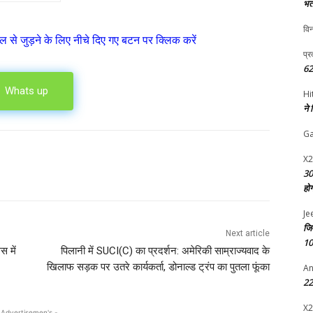
भर्
विन
ल से जुड़ने के लिए नीचे दिए गए बटन पर क्लिक करें
प्र
62
Whats up
Hi
ने
G
X2
30
हो
Je
जि
Next article
10
स में
पिलानी में SUCI(C) का प्रदर्शन: अमेरिकी साम्राज्यवाद के
खिलाफ सड़क पर उतरे कार्यकर्ता, डोनाल्ड ट्रंप का पुतला फूंका
An
22 
X2
 Advertisemen's -