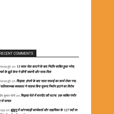
RECENT COMMENTS
13 साल जेल काटने के बाद निर्दोष साबित हुआ नरेश,
elesingh
on
स्को के झूठे केस ने छीनी जवानी और माता-पिता
चिड़ावा: हंगामे के बाद नाला सफाई का कार्य रोका गया,
elesingh
on
्व पालिकाध्यक्ष बसवाला ने जताया बिना सूचना निर्माण हटाने का विरोध
चिड़ावा मेले में मारपीट की घटना: एक व्यक्ति गंभीर
दीप कुमार योगी
on
प से घायल
झुंझुनू में आंगनवाड़ी कार्यकर्ता और सहायिका के 127 पदों पर
oja
on