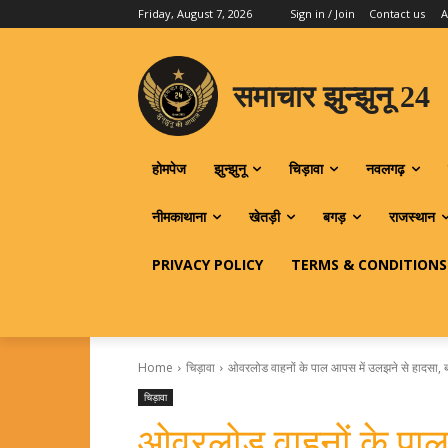
Friday, August 7, 2026
Sign in / Join
Contact us
A
समाचार झुन्झुनू 24
होमपेज
झुन्झुनू
चिड़ावा
नवलगढ़
नीमकाथाना
खेतड़ी
बगड़
राजस्थान
PRIVACY POLICY
TERMS & CONDITIONS
Home
चिड़ावा
ओवरलोड वाहनों के पाल आपस में उलझने से हादसा, ब
चिड़ावा
ओवरलोड वाहनों के पाल