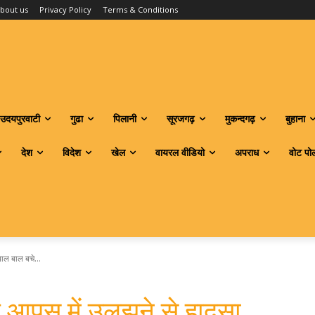
bout us
Privacy Policy
Terms & Conditions
उदयपुरवाटी
गुढा
पिलानी
सूरजगढ़
मुकन्दगढ़
बुहाना
देश
विदेश
खेल
वायरल वीडियो
अपराध
वोट पो
ाल बाल बचे...
 आपस में उलझने से हादसा,