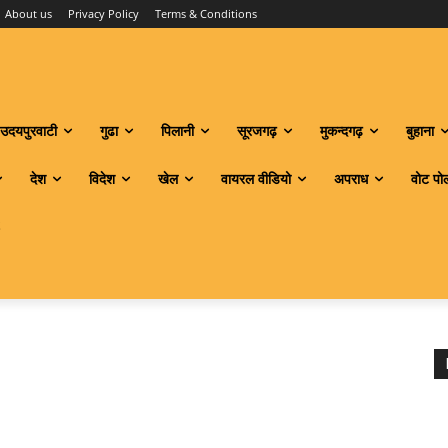
About us
Privacy Policy
Terms & Conditions
उदयपुरवाटी
गुढा
पिलानी
सूरजगढ़
मुकन्दगढ़
बुहाना
देश
विदेश
खेल
वायरल वीडियो
अपराध
वोट पो
S