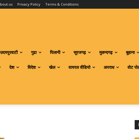
bout us
Privacy Policy
Terms & Conditions
उदयपुरवाटी
गुढा
पिलानी
सूरजगढ़
मुकन्दगढ़
बुहाना
देश
विदेश
खेल
वायरल वीडियो
अपराध
वोट पो