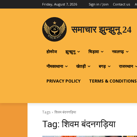
Friday, August 7, 2026
Sign in / Join
Contact us
A
समाचार झुन्झुनू 24
होमपेज
झुन्झुनू
चिड़ावा
नवलगढ़
नीमकाथाना
खेतड़ी
बगड़
राजस्थान
PRIVACY POLICY
TERMS & CONDITIONS
Tags
शिवम बंदनगड़िया
Tag:
शिवम बंदनगड़िया