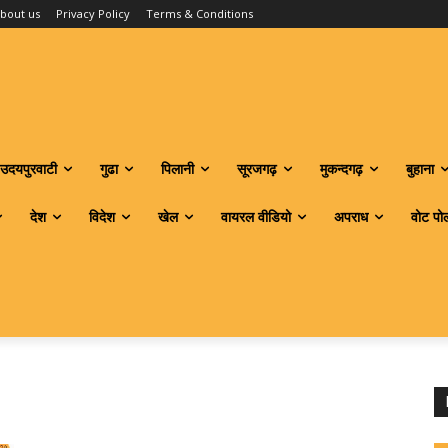
bout us
Privacy Policy
Terms & Conditions
उदयपुरवाटी
गुढा
पिलानी
सूरजगढ़
मुकन्दगढ़
बुहाना
देश
विदेश
खेल
वायरल वीडियो
अपराध
वोट पो