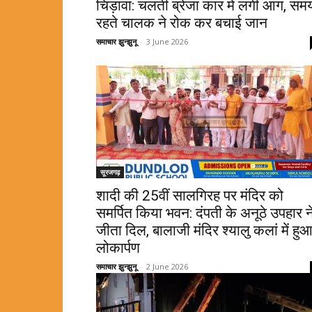
चिड़ावा: चलती ब्रेजा कार में लगी आग, सम
रहते चालक ने रोक कर बचाई जान
समाचार झुन्झुनू
-
3 June 2026
सूरजगढ़
शादी की 25वीं सालगिरह पर मंदिर को
समर्पित किया भवन: दंपती के अनूठे उपहार न
जीता दिल, बालाजी मंदिर श्यालु कलां में हु
लोकार्पण
समाचार झुन्झुनू
-
2 June 2026