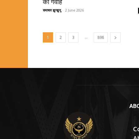
का गवाह
समाचार झुन्झुनू
-
2 June 2026
...
1
2
3
898
AB
C
A