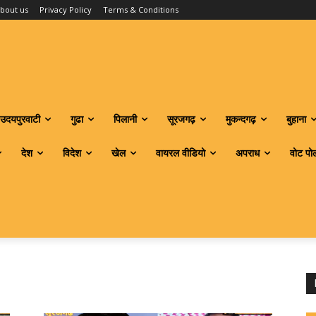
bout us
Privacy Policy
Terms & Conditions
उदयपुरवाटी
गुढा
पिलानी
सूरजगढ़
मुकन्दगढ़
बुहाना
देश
विदेश
खेल
वायरल वीडियो
अपराध
वोट पो