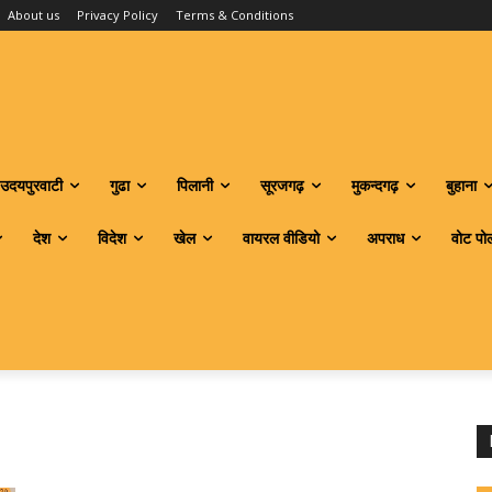
About us
Privacy Policy
Terms & Conditions
उदयपुरवाटी
गुढा
पिलानी
सूरजगढ़
मुकन्दगढ़
बुहाना
देश
विदेश
खेल
वायरल वीडियो
अपराध
वोट पो