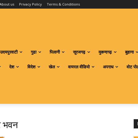
About us
Privacy Policy
Terms & Conditions
उदयपुरवाटी
गुढा
पिलानी
सूरजगढ़
मुकन्दगढ़
बुहाना
देश
विदेश
खेल
वायरल वीडियो
अपराध
वोट पो
र भवन