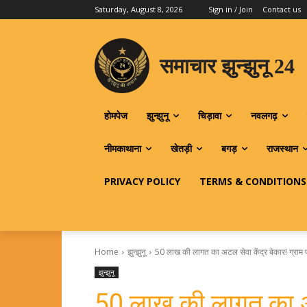
Saturday, August 8, 2026
Sign in / Join
Contact us
समाचार झुन्झुनू 24
होमपेज
झुन्झुनू
चिड़ावा
नवलगढ़
नीमकाथाना
खेतड़ी
बगड़
राजस्थान
PRIVACY POLICY
TERMS & CONDITIONS
Home
झुन्झुनू
50 लाख की लागत का अटल सेवा केंद्र बेकार! ग्राम 
झुन्झुनू
50 लाख की लागत का अटल