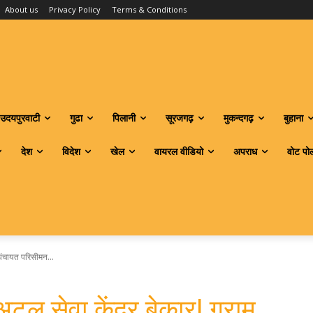
About us
Privacy Policy
Terms & Conditions
उदयपुरवाटी
गुढा
पिलानी
सूरजगढ़
मुकन्दगढ़
बुहाना
देश
विदेश
खेल
वायरल वीडियो
अपराध
वोट पो
पंचायत परिसीमन...
 सेवा केंद्र बेकार! ग्राम