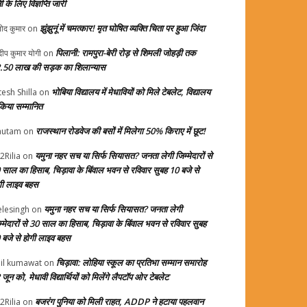
ती के लिए विज्ञप्ति जारी
झुंझुनूं में चमत्कार! मृत घोषित व्यक्ति चिता पर हुआ जिंदा
ोद कुमार
on
पिलानी: रामपुरा-बेरी रोड़ से शिमली जोहड़ी तक
दीप कुमार योगी
on
.50 लाख की सड़क का शिलान्यास
भोबिया विद्यालय में मेधावियों को मिले टेबलेट, विद्यालय
tesh Shilla
on
 किया सम्मानित
राजस्थान रोडवेज की बसों में मिलेगा 50% किराए में छूट!
autam
on
यमुना नहर सच या सिर्फ सियासत? जनता लेगी जिम्मेदारों से
2Rilia
on
 साल का हिसाब, चिड़ावा के बिंवाल भवन से रविवार सुबह 10 बजे से
गी लाइव बहस
यमुना नहर सच या सिर्फ सियासत? जनता लेगी
elesingh
on
म्मेदारों से 30 साल का हिसाब, चिड़ावा के बिंवाल भवन से रविवार सुबह
 बजे से होगी लाइव बहस
चिड़ावा: लोहिया स्कूल का प्रतिभा सम्मान समारोह
il kumawat
on
जून को, मेधावी विद्यार्थियों को मिलेंगे लैपटॉप ओर टेबलेट
बजरंग पुनिया को मिली राहत, ADDP ने हटाया पहलवान
2Rilia
on