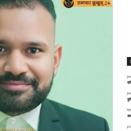
Je
पॉ
Je
पूर
प्र
रू
po