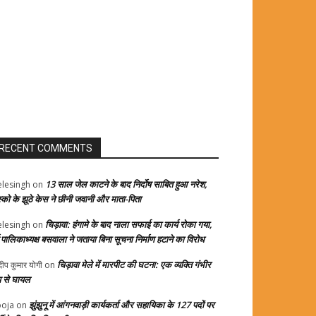
RECENT COMMENTS
13 साल जेल काटने के बाद निर्दोष साबित हुआ नरेश,
elesingh
on
स्को के झूठे केस ने छीनी जवानी और माता-पिता
चिड़ावा: हंगामे के बाद नाला सफाई का कार्य रोका गया,
elesingh
on
्व पालिकाध्यक्ष बसवाला ने जताया बिना सूचना निर्माण हटाने का विरोध
चिड़ावा मेले में मारपीट की घटना: एक व्यक्ति गंभीर
दीप कुमार योगी
on
प से घायल
झुंझुनू में आंगनवाड़ी कार्यकर्ता और सहायिका के 127 पदों पर
oja
on