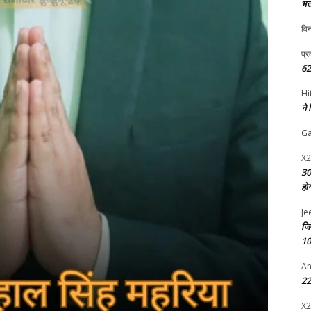
भर्
विन
प्र
62
Hi
ने
G
X2
30
हो
Je
जि
10
An
22 
X2