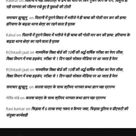
पिलानी में महा शिवरात्रि से ढप्प की थाप पर फिर गूंजेंगे फाग के राग, विलुप्त हो
Rakesh
on
रही परम्परा को जीवन्त रखे हुए है युवाओं की टोली
समाचार झुन्झुनू
पिलानी में पुराने विवाद में भतीजे ने ही चाचा की गोली मार कर की हत्या:
on
हरियाणा के बाढ़डा थाना क्षेत्र का रहने वाला है मृतक
पिलानी में पुराने विवाद में भतीजे ने ही चाचा की गोली मार कर की हत्या: हरियाणा के
Rahul
on
बाढ़डा थाना क्षेत्र का रहने वाला है मृतक
माध्यमिक शिक्षा बोर्ड की 10वीं की अर्द्ध वार्षिक परीक्षा का पेपर लीक,
ROhitash Jaat
on
शिक्षा विभाग में मचा हड़कंप, परीक्षा से 1 दिन पहले सोशल मीडिया पर आ जाता है पेपर
माध्यमिक शिक्षा बोर्ड की 10वीं की अर्द्ध वार्षिक परीक्षा का पेपर लीक,
ROhitash Jaat
on
शिक्षा विभाग में मचा हड़कंप, परीक्षा से 1 दिन पहले सोशल मीडिया पर आ जाता है पेपर
समाचार झुन्झुनू
कलश यात्रा के साथ श्रीमद भागवत कथा ज्ञान यज्ञ प्रारम्भ
on
कलश यात्रा के साथ श्रीमद भागवत कथा ज्ञान यज्ञ प्रारम्भ
गोविंद पांडे
on
चिड़ावा में 6 लाख रुपए नकद व कैम्पर जब्त, चिड़ावा पुलिस व डीएसटी की
Ravi kumar
on
संयुक्त कार्यवाही