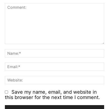
Comment:
N
Em
We
Save my name, email, and website in
this browser for the next time I comment.