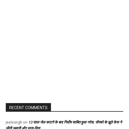
RECENT COMMENTS
13 साल जेल काटने के बाद निर्दोष साबित हुआ नरेश, पॉस्को के झूठे केस ने
Jeelesingh
on
छीनी जवानी और माता-पिता