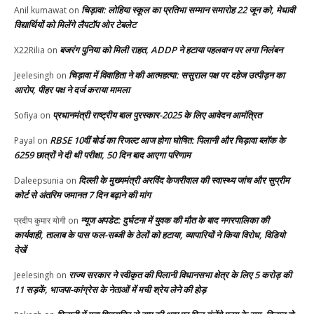
चिड़ावा: लोहिया स्कूल का प्रतिभा सम्मान समारोह 22 जून को, मेधावी
Anil kumawat
on
विद्यार्थियों को मिलेंगे लैपटॉप ओर टेबलेट
बजरंग पुनिया को मिली राहत, ADDP ने हटाया पहलवान पर लगा निलंबन
X22Rilia
on
चिड़ावा में विवाहिता ने की आत्महत्या: ससुराल पक्ष पर दहेज उत्पीड़न का
Jeelesingh
on
आरोप, पीहर पक्ष ने दर्ज कराया मामला
प्रधानमंत्री राष्ट्रीय बाल पुरस्कार-2025 के लिए आवेदन आमंत्रित
Sofiya
on
RBSE 10वीं बोर्ड का रिजल्ट आज होगा घोषित: पिलानी और चिड़ावा ब्लॉक के
Payal
on
6259 छात्रों ने दी थी परीक्षा, 50 दिन बाद आएगा परिणाम
दिल्ली के मुख्यमंत्री अरविंद केजरीवाल की स्वास्थ्य जांच और सुप्रीम
Daleepsunia
on
कोर्ट से अंतरिम जमानत 7 दिन बढ़ाने की मांग
न्यूज अपडेट: दुर्घटना में युवक की मौत के बाद नगरपालिका की
प्रदीप कुमार योगी
on
कार्यवाही, तालाब के पास फल-सब्जी के ठेलों को हटाया, व्यापारियों ने किया विरोध, विडियो
देखें
राज्य सरकार ने स्वीकृत की पिलानी विधानसभा क्षेत्र के लिए 5 करोड़ की
Jeelesingh
on
11 सड़कें, भाजपा-कांग्रेस के नेताओं में मची श्रेय लेने की होड़