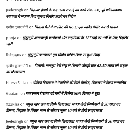
चिड़ावा: हंगामे के बाद नाला सफाई का कार्य रोका गया, पूर्व पालिकाध्यक्ष
Jeelesingh
on
बसवाला ने जताया बिना सूचना निर्माण हटाने का विरोध
चिड़ावा मेले में मारपीट की घटना: एक व्यक्ति गंभीर रूप से घायल
प्रदीप कुमार योगी
on
झुंझुनू में आंगनवाड़ी कार्यकर्ता और सहायिका के 127 पदों पर भर्ती के लिए विज्ञप्ति
pooja
on
जारी
झुंझुनूं में चमत्कार! मृत घोषित व्यक्ति चिता पर हुआ जिंदा
विनोद कुमार
on
पिलानी: रामपुरा-बेरी रोड़ से शिमली जोहड़ी तक 62.50 लाख की सड़क
प्रदीप कुमार योगी
on
का शिलान्यास
भोबिया विद्यालय में मेधावियों को मिले टेबलेट, विद्यालय ने किया सम्मानित
Hitesh Shilla
on
राजस्थान रोडवेज की बसों में मिलेगा 50% किराए में छूट!
Gautam
on
यमुना नहर सच या सिर्फ सियासत? जनता लेगी जिम्मेदारों से 30 साल का
X22Rilia
on
हिसाब, चिड़ावा के बिंवाल भवन से रविवार सुबह 10 बजे से होगी लाइव बहस
यमुना नहर सच या सिर्फ सियासत? जनता लेगी जिम्मेदारों से 30 साल का
Jeelesingh
on
हिसाब, चिड़ावा के बिंवाल भवन से रविवार सुबह 10 बजे से होगी लाइव बहस