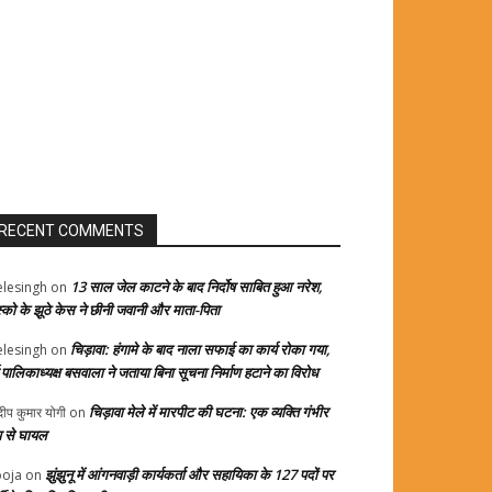
RECENT COMMENTS
13 साल जेल काटने के बाद निर्दोष साबित हुआ नरेश,
elesingh
on
स्को के झूठे केस ने छीनी जवानी और माता-पिता
चिड़ावा: हंगामे के बाद नाला सफाई का कार्य रोका गया,
elesingh
on
्व पालिकाध्यक्ष बसवाला ने जताया बिना सूचना निर्माण हटाने का विरोध
चिड़ावा मेले में मारपीट की घटना: एक व्यक्ति गंभीर
दीप कुमार योगी
on
प से घायल
झुंझुनू में आंगनवाड़ी कार्यकर्ता और सहायिका के 127 पदों पर
oja
on