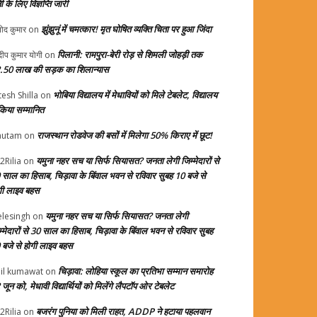
ती के लिए विज्ञप्ति जारी
झुंझुनूं में चमत्कार! मृत घोषित व्यक्ति चिता पर हुआ जिंदा
ोद कुमार
on
पिलानी: रामपुरा-बेरी रोड़ से शिमली जोहड़ी तक
दीप कुमार योगी
on
.50 लाख की सड़क का शिलान्यास
भोबिया विद्यालय में मेधावियों को मिले टेबलेट, विद्यालय
tesh Shilla
on
 किया सम्मानित
राजस्थान रोडवेज की बसों में मिलेगा 50% किराए में छूट!
autam
on
यमुना नहर सच या सिर्फ सियासत? जनता लेगी जिम्मेदारों से
2Rilia
on
 साल का हिसाब, चिड़ावा के बिंवाल भवन से रविवार सुबह 10 बजे से
गी लाइव बहस
यमुना नहर सच या सिर्फ सियासत? जनता लेगी
elesingh
on
म्मेदारों से 30 साल का हिसाब, चिड़ावा के बिंवाल भवन से रविवार सुबह
 बजे से होगी लाइव बहस
चिड़ावा: लोहिया स्कूल का प्रतिभा सम्मान समारोह
il kumawat
on
जून को, मेधावी विद्यार्थियों को मिलेंगे लैपटॉप ओर टेबलेट
बजरंग पुनिया को मिली राहत, ADDP ने हटाया पहलवान
2Rilia
on