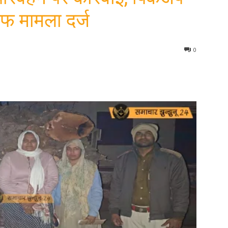
फ मामला दर्ज
0