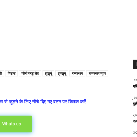
री
चिड़ावा
जीणी घरडू रोड
झुंझुनूं
झुन्झुनू
राजस्थान
राजस्थान न्यूज
Je
पॉ
Je
ल से जुड़ने के लिए नीचे दिए गए बटन पर क्लिक करें
पूर
प्र
रू
Whats up
po