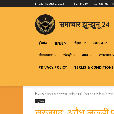
Friday, August 7, 2026
Sign in / Join
Contact us
A
समाचार झुन्झुनू 24
होमपेज
झुन्झुनू
चिड़ावा
नवलगढ़
नीमकाथाना
खेतड़ी
बगड़
राजस्थान
PRIVACY POLICY
TERMS & CONDITIONS
Home
सूरजगढ़
सूरजगढ़: अवैध लकड़ी परिवहन पर कार्रवाई, पिकअ
सूरजगढ़
सूरजगढ़: अवैध लकड़ी 