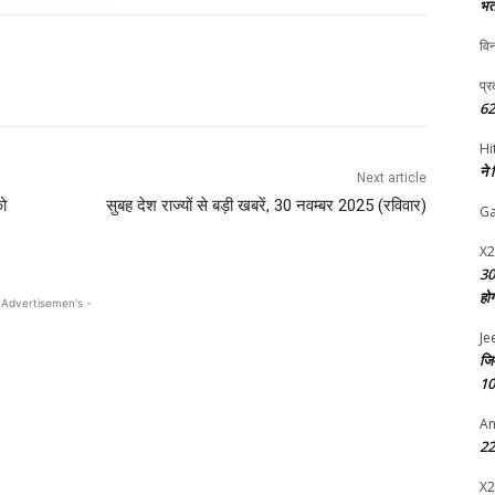
भर्
विन
प्र
62
Hi
ने
Next article
को
सुबह देश राज्यों से बड़ी खबरें, 30 नवम्बर 2025 (रविवार)
G
X2
30
हो
 Advertisemen's -
Je
जि
10
An
22 
X2