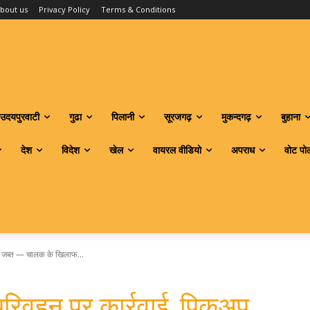
bout us
Privacy Policy
Terms & Conditions
उदयपुरवाटी
गुढा
पिलानी
सूरजगढ़
मुकन्दगढ़
बुहाना
देश
विदेश
खेल
वायरल वीडियो
अपराध
वोट पो
प जब्त — चालक के खिलाफ...
परिवहन पर कार्रवाई, पिकअप