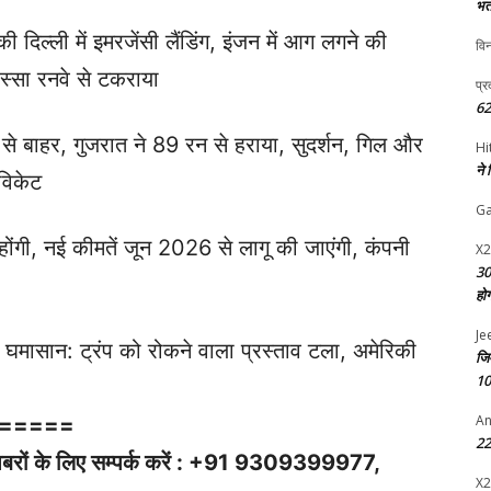
भर्
ी दिल्ली में इमरजेंसी लैंडिंग, इंजन में आग लगने की
विन
िस्सा रनवे से टकराया
प्र
62
स से बाहर, गुजरात ने 89 रन से हराया, सुदर्शन, गिल और
Hi
ने
विकेट
G
ोंगी, नई कीमतें जून 2026 से लागू की जाएंगी, कंपनी
X2
30
हो
Je
ी घमासान: ट्रंप को रोकने वाला प्रस्ताव टला, अमेरिकी
जि
10
An
=====
22 
ी ख़बरों के लिए सम्पर्क करें : +91 9309399977,
X2