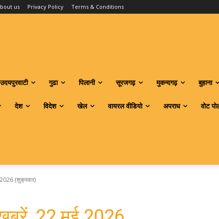
bout us
Privacy Policy
Terms & Conditions
उदयपुरवाटी
गुढा
पिलानी
सूरजगढ़
मुकन्दगढ़
बुहाना
देश
विदेश
खेल
वायरल वीडियो
अपराध
वोट पो
ई 2026 (शुक्रवार)
ी खबरें, 22 मई 2026