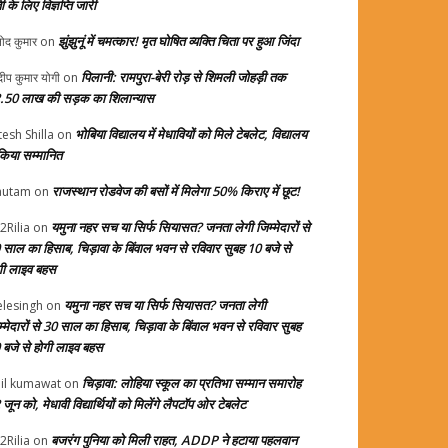
ती के लिए विज्ञप्ति जारी
झुंझुनूं में चमत्कार! मृत घोषित व्यक्ति चिता पर हुआ जिंदा
ोद कुमार
on
पिलानी: रामपुरा-बेरी रोड़ से शिमली जोहड़ी तक
दीप कुमार योगी
on
.50 लाख की सड़क का शिलान्यास
भोबिया विद्यालय में मेधावियों को मिले टेबलेट, विद्यालय
tesh Shilla
on
 किया सम्मानित
राजस्थान रोडवेज की बसों में मिलेगा 50% किराए में छूट!
autam
on
यमुना नहर सच या सिर्फ सियासत? जनता लेगी जिम्मेदारों से
2Rilia
on
 साल का हिसाब, चिड़ावा के बिंवाल भवन से रविवार सुबह 10 बजे से
गी लाइव बहस
यमुना नहर सच या सिर्फ सियासत? जनता लेगी
elesingh
on
म्मेदारों से 30 साल का हिसाब, चिड़ावा के बिंवाल भवन से रविवार सुबह
 बजे से होगी लाइव बहस
चिड़ावा: लोहिया स्कूल का प्रतिभा सम्मान समारोह
il kumawat
on
जून को, मेधावी विद्यार्थियों को मिलेंगे लैपटॉप ओर टेबलेट
बजरंग पुनिया को मिली राहत, ADDP ने हटाया पहलवान
2Rilia
on