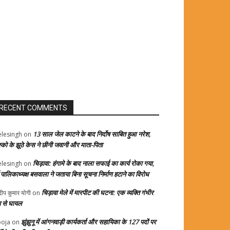
RECENT COMMENTS
13 साल जेल काटने के बाद निर्दोष साबित हुआ नरेश,
elesingh
on
स्को के झूठे केस ने छीनी जवानी और माता-पिता
चिड़ावा: हंगामे के बाद नाला सफाई का कार्य रोका गया,
elesingh
on
्व पालिकाध्यक्ष बसवाला ने जताया बिना सूचना निर्माण हटाने का विरोध
चिड़ावा मेले में मारपीट की घटना: एक व्यक्ति गंभीर
दीप कुमार योगी
on
प से घायल
झुंझुनू में आंगनवाड़ी कार्यकर्ता और सहायिका के 127 पदों पर
oja
on