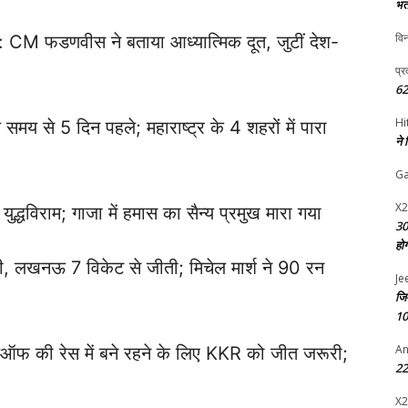
भर्
विन
व: CM फडणवीस ने बताया आध्यात्मिक दूत, जुटीं देश-
प्र
62
Hi
मय से 5 दिन पहले; महाराष्ट्र के 4 शहरों में पारा
ने
G
X2
्धविराम; गाजा में हमास का सैन्य प्रमुख मारा गया
30
हो
री, लखनऊ 7 विकेट से जीती; मिचेल मार्श ने 90 रन
Je
जि
10
An
ेऑफ की रेस में बने रहने के लिए KKR को जीत जरूरी;
22 
X2