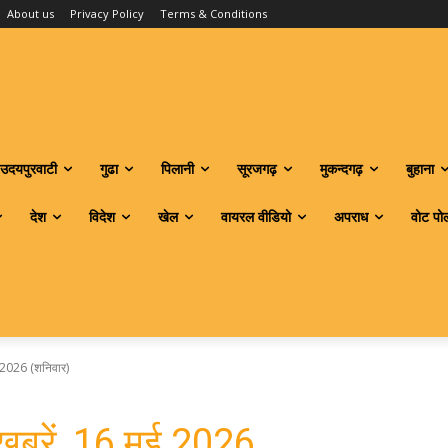
About us
Privacy Policy
Terms & Conditions
उदयपुरवाटी
गुढा
पिलानी
सूरजगढ़
मुकन्दगढ़
बुहाना
देश
विदेश
खेल
वायरल वीडियो
अपराध
वोट पो
मई 2026 (शनिवार)
ी खबरें, 16 मई 2026