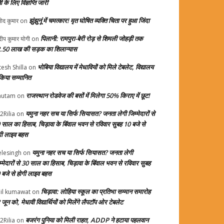
ती के लिए विज्ञप्ति जारी
झुंझुनूं में चमत्कार! मृत घोषित व्यक्ति चिता पर हुआ जिंदा
ोद कुमार
on
पिलानी: रामपुरा-बेरी रोड़ से शिमली जोहड़ी तक
दीप कुमार योगी
on
.50 लाख की सड़क का शिलान्यास
भोबिया विद्यालय में मेधावियों को मिले टेबलेट, विद्यालय
tesh Shilla
on
 किया सम्मानित
राजस्थान रोडवेज की बसों में मिलेगा 50% किराए में छूट!
autam
on
यमुना नहर सच या सिर्फ सियासत? जनता लेगी जिम्मेदारों से
2Rilia
on
 साल का हिसाब, चिड़ावा के बिंवाल भवन से रविवार सुबह 10 बजे से
गी लाइव बहस
यमुना नहर सच या सिर्फ सियासत? जनता लेगी
elesingh
on
म्मेदारों से 30 साल का हिसाब, चिड़ावा के बिंवाल भवन से रविवार सुबह
 बजे से होगी लाइव बहस
चिड़ावा: लोहिया स्कूल का प्रतिभा सम्मान समारोह
il kumawat
on
जून को, मेधावी विद्यार्थियों को मिलेंगे लैपटॉप ओर टेबलेट
बजरंग पुनिया को मिली राहत, ADDP ने हटाया पहलवान
2Rilia
on