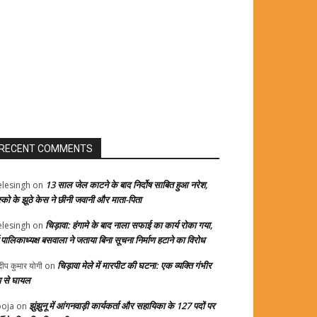
RECENT COMMENTS
13 साल जेल काटने के बाद निर्दोष साबित हुआ नरेश,
elesingh
on
स्को के झूठे केस ने छीनी जवानी और माता-पिता
चिड़ावा: हंगामे के बाद नाला सफाई का कार्य रोका गया,
elesingh
on
्व पालिकाध्यक्ष बसवाला ने जताया बिना सूचना निर्माण हटाने का विरोध
चिड़ावा मेले में मारपीट की घटना: एक व्यक्ति गंभीर
दीप कुमार योगी
on
प से घायल
झुंझुनू में आंगनवाड़ी कार्यकर्ता और सहायिका के 127 पदों पर
oja
on