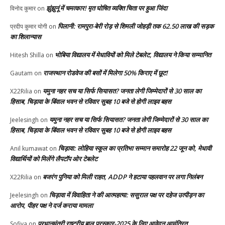
झुंझुनूं में चमत्कार! मृत घोषित व्यक्ति चिता पर हुआ जिंदा
विनोद कुमार
on
पिलानी: रामपुरा-बेरी रोड़ से शिमली जोहड़ी तक 62.50 लाख की सड़क
प्रदीप कुमार योगी
on
का शिलान्यास
भोबिया विद्यालय में मेधावियों को मिले टेबलेट, विद्यालय ने किया सम्मानित
Hitesh Shilla
on
राजस्थान रोडवेज की बसों में मिलेगा 50% किराए में छूट!
Gautam
on
यमुना नहर सच या सिर्फ सियासत? जनता लेगी जिम्मेदारों से 30 साल का
X22Rilia
on
हिसाब, चिड़ावा के बिंवाल भवन से रविवार सुबह 10 बजे से होगी लाइव बहस
यमुना नहर सच या सिर्फ सियासत? जनता लेगी जिम्मेदारों से 30 साल का
Jeelesingh
on
हिसाब, चिड़ावा के बिंवाल भवन से रविवार सुबह 10 बजे से होगी लाइव बहस
चिड़ावा: लोहिया स्कूल का प्रतिभा सम्मान समारोह 22 जून को, मेधावी
Anil kumawat
on
विद्यार्थियों को मिलेंगे लैपटॉप ओर टेबलेट
बजरंग पुनिया को मिली राहत, ADDP ने हटाया पहलवान पर लगा निलंबन
X22Rilia
on
चिड़ावा में विवाहिता ने की आत्महत्या: ससुराल पक्ष पर दहेज उत्पीड़न का
Jeelesingh
on
आरोप, पीहर पक्ष ने दर्ज कराया मामला
प्रधानमंत्री राष्ट्रीय बाल पुरस्कार-2025 के लिए आवेदन आमंत्रित
Sofiya
on