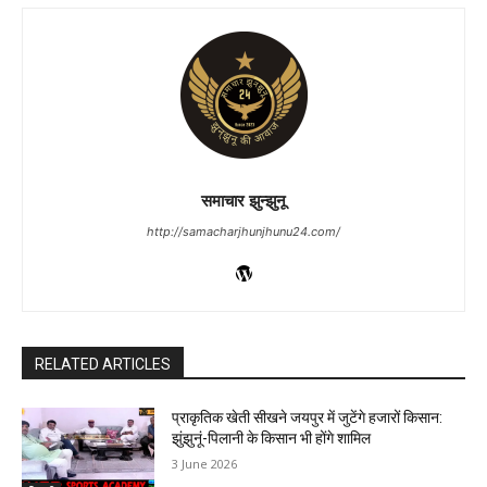
समाचार झुन्झुनू
http://samacharjhunjhunu24.com/
RELATED ARTICLES
प्राकृतिक खेती सीखने जयपुर में जुटेंगे हजारों किसान:
झुंझुनूं-पिलानी के किसान भी होंगे शामिल
3 June 2026