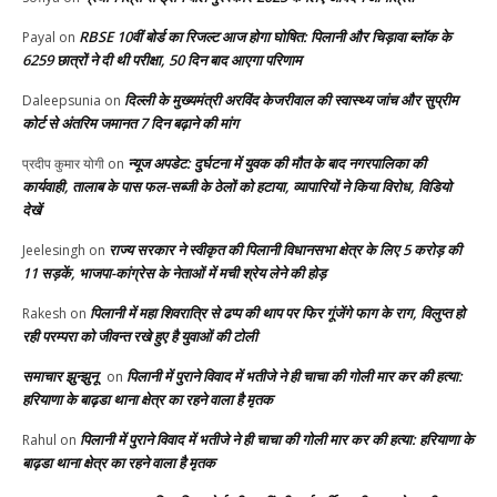
RBSE 10वीं बोर्ड का रिजल्ट आज होगा घोषित: पिलानी और चिड़ावा ब्लॉक के
Payal
on
6259 छात्रों ने दी थी परीक्षा, 50 दिन बाद आएगा परिणाम
दिल्ली के मुख्यमंत्री अरविंद केजरीवाल की स्वास्थ्य जांच और सुप्रीम
Daleepsunia
on
कोर्ट से अंतरिम जमानत 7 दिन बढ़ाने की मांग
न्यूज अपडेट: दुर्घटना में युवक की मौत के बाद नगरपालिका की
प्रदीप कुमार योगी
on
कार्यवाही, तालाब के पास फल-सब्जी के ठेलों को हटाया, व्यापारियों ने किया विरोध, विडियो
देखें
राज्य सरकार ने स्वीकृत की पिलानी विधानसभा क्षेत्र के लिए 5 करोड़ की
Jeelesingh
on
11 सड़कें, भाजपा-कांग्रेस के नेताओं में मची श्रेय लेने की होड़
पिलानी में महा शिवरात्रि से ढप्प की थाप पर फिर गूंजेंगे फाग के राग, विलुप्त हो
Rakesh
on
रही परम्परा को जीवन्त रखे हुए है युवाओं की टोली
समाचार झुन्झुनू
पिलानी में पुराने विवाद में भतीजे ने ही चाचा की गोली मार कर की हत्या:
on
हरियाणा के बाढ़डा थाना क्षेत्र का रहने वाला है मृतक
पिलानी में पुराने विवाद में भतीजे ने ही चाचा की गोली मार कर की हत्या: हरियाणा के
Rahul
on
बाढ़डा थाना क्षेत्र का रहने वाला है मृतक