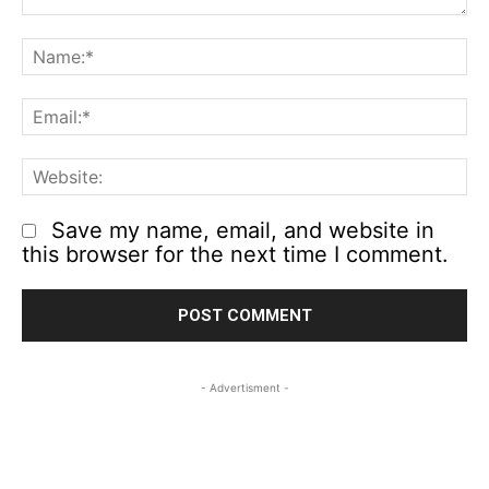
Comment:
N
Em
We
Save my name, email, and website in
this browser for the next time I comment.
- Advertisment -