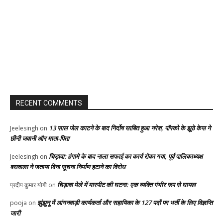
RECENT COMMENTS
13 साल जेल काटने के बाद निर्दोष साबित हुआ नरेश, पॉस्को के झूठे केस ने
Jeelesingh
on
छीनी जवानी और माता-पिता
चिड़ावा: हंगामे के बाद नाला सफाई का कार्य रोका गया, पूर्व पालिकाध्यक्ष
Jeelesingh
on
बसवाला ने जताया बिना सूचना निर्माण हटाने का विरोध
चिड़ावा मेले में मारपीट की घटना: एक व्यक्ति गंभीर रूप से घायल
प्रदीप कुमार योगी
on
झुंझुनू में आंगनवाड़ी कार्यकर्ता और सहायिका के 127 पदों पर भर्ती के लिए विज्ञप्ति
pooja
on
जारी