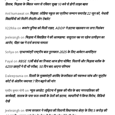
हिसाब, चिड़ावा के बिंवाल भवन से रविवार सुबह 10 बजे से होगी लाइव बहस
चिड़ावा: लोहिया स्कूल का प्रतिभा सम्मान समारोह 22 जून को, मेधावी
Anil kumawat
on
विद्यार्थियों को मिलेंगे लैपटॉप ओर टेबलेट
बजरंग पुनिया को मिली राहत, ADDP ने हटाया पहलवान पर लगा निलंबन
X22Rilia
on
चिड़ावा में विवाहिता ने की आत्महत्या: ससुराल पक्ष पर दहेज उत्पीड़न का
Jeelesingh
on
आरोप, पीहर पक्ष ने दर्ज कराया मामला
प्रधानमंत्री राष्ट्रीय बाल पुरस्कार-2025 के लिए आवेदन आमंत्रित
Sofiya
on
RBSE 10वीं बोर्ड का रिजल्ट आज होगा घोषित: पिलानी और चिड़ावा ब्लॉक के
Payal
on
6259 छात्रों ने दी थी परीक्षा, 50 दिन बाद आएगा परिणाम
दिल्ली के मुख्यमंत्री अरविंद केजरीवाल की स्वास्थ्य जांच और सुप्रीम
Daleepsunia
on
कोर्ट से अंतरिम जमानत 7 दिन बढ़ाने की मांग
न्यूज अपडेट: दुर्घटना में युवक की मौत के बाद नगरपालिका की
प्रदीप कुमार योगी
on
कार्यवाही, तालाब के पास फल-सब्जी के ठेलों को हटाया, व्यापारियों ने किया विरोध, विडियो
देखें
राज्य सरकार ने स्वीकृत की पिलानी विधानसभा क्षेत्र के लिए 5 करोड़ की
Jeelesingh
on