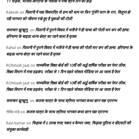
11 सड़कें, भाजपा-कांग्रेस के नेताओं में मची श्रेय लेने की होड़
पिलानी में महा शिवरात्रि से ढप्प की थाप पर फिर गूंजेंगे फाग के राग, विलुप्त हो
Rakesh
on
रही परम्परा को जीवन्त रखे हुए है युवाओं की टोली
समाचार झुन्झुनू
पिलानी में पुराने विवाद में भतीजे ने ही चाचा की गोली मार कर की हत्या:
on
हरियाणा के बाढ़डा थाना क्षेत्र का रहने वाला है मृतक
पिलानी में पुराने विवाद में भतीजे ने ही चाचा की गोली मार कर की हत्या: हरियाणा के
Rahul
on
बाढ़डा थाना क्षेत्र का रहने वाला है मृतक
माध्यमिक शिक्षा बोर्ड की 10वीं की अर्द्ध वार्षिक परीक्षा का पेपर लीक,
ROhitash Jaat
on
शिक्षा विभाग में मचा हड़कंप, परीक्षा से 1 दिन पहले सोशल मीडिया पर आ जाता है पेपर
माध्यमिक शिक्षा बोर्ड की 10वीं की अर्द्ध वार्षिक परीक्षा का पेपर लीक,
ROhitash Jaat
on
शिक्षा विभाग में मचा हड़कंप, परीक्षा से 1 दिन पहले सोशल मीडिया पर आ जाता है पेपर
समाचार झुन्झुनू
कलश यात्रा के साथ श्रीमद भागवत कथा ज्ञान यज्ञ प्रारम्भ
on
कलश यात्रा के साथ श्रीमद भागवत कथा ज्ञान यज्ञ प्रारम्भ
गोविंद पांडे
on
चिड़ावा में 6 लाख रुपए नकद व कैम्पर जब्त, चिड़ावा पुलिस व डीएसटी की
Ravi kumar
on
संयुक्त कार्यवाही