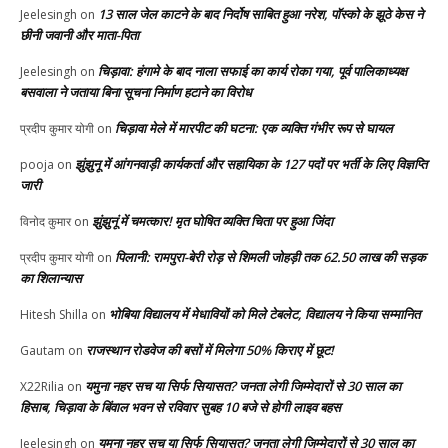
13 साल जेल काटने के बाद निर्दोष साबित हुआ नरेश, पॉस्को के झूठे केस ने
Jeelesingh
on
छीनी जवानी और माता-पिता
चिड़ावा: हंगामे के बाद नाला सफाई का कार्य रोका गया, पूर्व पालिकाध्यक्ष
Jeelesingh
on
बसवाला ने जताया बिना सूचना निर्माण हटाने का विरोध
चिड़ावा मेले में मारपीट की घटना: एक व्यक्ति गंभीर रूप से घायल
प्रदीप कुमार योगी
on
झुंझुनू में आंगनवाड़ी कार्यकर्ता और सहायिका के 127 पदों पर भर्ती के लिए विज्ञप्ति
pooja
on
जारी
झुंझुनूं में चमत्कार! मृत घोषित व्यक्ति चिता पर हुआ जिंदा
विनोद कुमार
on
पिलानी: रामपुरा-बेरी रोड़ से शिमली जोहड़ी तक 62.50 लाख की सड़क
प्रदीप कुमार योगी
on
का शिलान्यास
भोबिया विद्यालय में मेधावियों को मिले टेबलेट, विद्यालय ने किया सम्मानित
Hitesh Shilla
on
राजस्थान रोडवेज की बसों में मिलेगा 50% किराए में छूट!
Gautam
on
यमुना नहर सच या सिर्फ सियासत? जनता लेगी जिम्मेदारों से 30 साल का
X22Rilia
on
हिसाब, चिड़ावा के बिंवाल भवन से रविवार सुबह 10 बजे से होगी लाइव बहस
यमुना नहर सच या सिर्फ सियासत? जनता लेगी जिम्मेदारों से 30 साल का
Jeelesingh
on