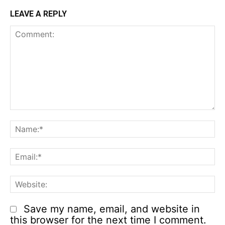
LEAVE A REPLY
Comment:
N
Em
We
Save my name, email, and website in
this browser for the next time I comment.