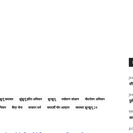
Je
पॉ
Je
ंझुनूं समाचार
झुंझुनूं हरित अभियान
झुन्झुनू
पर्यावरण संरक्षण
पौधरोपण अभियान
पूर
भियान
विप्र सेना
सनातन धर्म
समदर्शी योग आश्रम
समाचार झुन्झुनू 24
प्र
रू
po