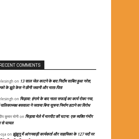
RECENT COMMENTS
13 साल जेल काटने के बाद निर्दोष साबित हुआ नरेश,
elesingh
on
स्को के झूठे केस ने छीनी जवानी और माता-पिता
चिड़ावा: हंगामे के बाद नाला सफाई का कार्य रोका गया,
elesingh
on
्व पालिकाध्यक्ष बसवाला ने जताया बिना सूचना निर्माण हटाने का विरोध
चिड़ावा मेले में मारपीट की घटना: एक व्यक्ति गंभीर
दीप कुमार योगी
on
प से घायल
झुंझुनू में आंगनवाड़ी कार्यकर्ता और सहायिका के 127 पदों पर
oja
on