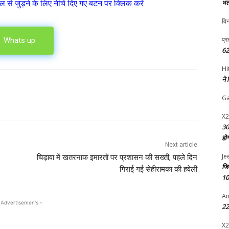
ल से जुड़ने के लिए नीचे दिए गए बटन पर क्लिक करें
भर्
विन
प्र
Whats up
62
Hi
ने
G
X2
30
हो
Next article
Je
चिड़ावा में खतरनाक इमारतों पर प्रशासन की सख्ती, पहले दिन
जि
गिराई गई सेहीरामका की हवेली
10
An
 Advertisemen's -
22 
X2