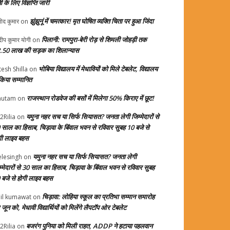
ती के लिए विज्ञप्ति जारी
झुंझुनूं में चमत्कार! मृत घोषित व्यक्ति चिता पर हुआ जिंदा
ोद कुमार
on
पिलानी: रामपुरा-बेरी रोड़ से शिमली जोहड़ी तक
दीप कुमार योगी
on
.50 लाख की सड़क का शिलान्यास
भोबिया विद्यालय में मेधावियों को मिले टेबलेट, विद्यालय
tesh Shilla
on
 किया सम्मानित
राजस्थान रोडवेज की बसों में मिलेगा 50% किराए में छूट!
autam
on
यमुना नहर सच या सिर्फ सियासत? जनता लेगी जिम्मेदारों से
2Rilia
on
 साल का हिसाब, चिड़ावा के बिंवाल भवन से रविवार सुबह 10 बजे से
गी लाइव बहस
यमुना नहर सच या सिर्फ सियासत? जनता लेगी
elesingh
on
म्मेदारों से 30 साल का हिसाब, चिड़ावा के बिंवाल भवन से रविवार सुबह
 बजे से होगी लाइव बहस
चिड़ावा: लोहिया स्कूल का प्रतिभा सम्मान समारोह
il kumawat
on
जून को, मेधावी विद्यार्थियों को मिलेंगे लैपटॉप ओर टेबलेट
बजरंग पुनिया को मिली राहत, ADDP ने हटाया पहलवान
2Rilia
on