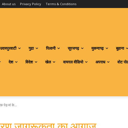
About us
Privacy Policy
Terms & Conditions
उदयपुरवाटी
गुढा
पिलानी
सूरजगढ़
मुकन्दगढ़
बुहाना
देश
विदेश
खेल
वायरल वीडियो
अपराध
वोट पो
पेड़ मां के...
्यावरण जागरूकता का आगाज,