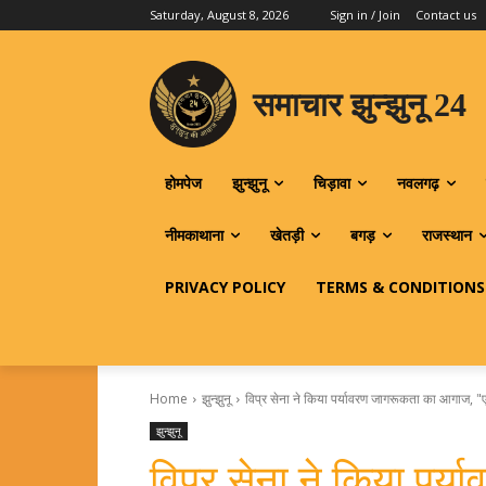
Saturday, August 8, 2026
Sign in / Join
Contact us
समाचार झुन्झुनू 24
होमपेज
झुन्झुनू
चिड़ावा
नवलगढ़
नीमकाथाना
खेतड़ी
बगड़
राजस्थान
PRIVACY POLICY
TERMS & CONDITIONS
Home
झुन्झुनू
विप्र सेना ने किया पर्यावरण जागरूकता का आगाज, "एक 
झुन्झुनू
विप्र सेना ने किया पर